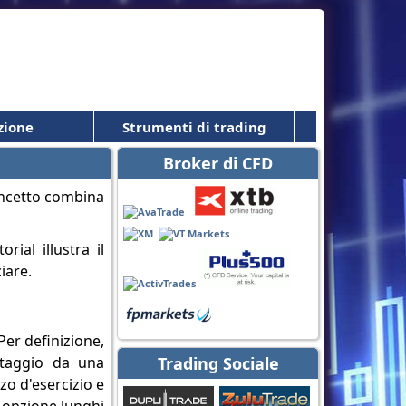
zione
Strumenti di trading
Broker di CFD
oncetto combina
rial illustra il
iare.
Per definizione,
antaggio da una
Trading Sociale
zo d'esercizio e