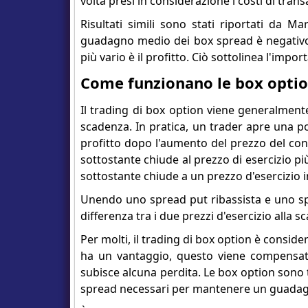
volta presi in considerazione i costi di trans
Risultati simili sono stati riportati da M
guadagno medio dei box spread è negativo 
più vario è il profitto. Ciò sottolinea l'impo
Come funzionano le box opti
Il trading di box option viene generalmente
scadenza. In pratica, un trader apre una po
profitto dopo l'aumento del prezzo del contr
sottostante chiude al prezzo di esercizio più
sottostante chiude a un prezzo d'esercizio i
Unendo uno spread put ribassista e uno spre
differenza tra i due prezzi d'esercizio alla s
Per molti, il trading di box option è consider
ha un vantaggio, questo viene compensato 
subisce alcuna perdita. Le box option sono 
spread necessari per mantenere un guada