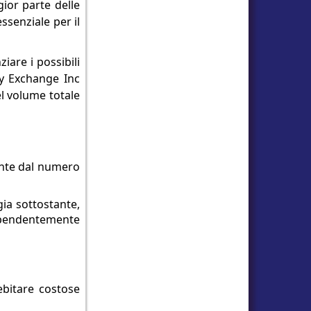
ior parte delle
ssenziale per il
iare i possibili
y Exchange Inc
el volume totale
ente dal numero
gia sottostante,
ndipendentemente
ebitare costose