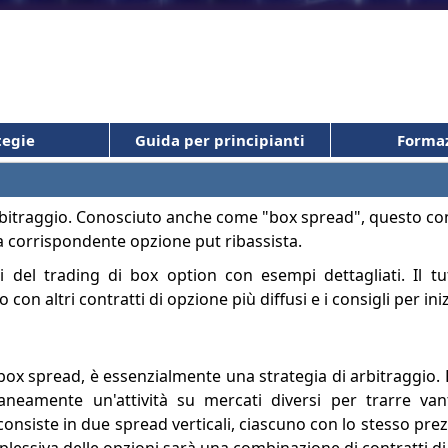
tegie
Guida per principianti
Forma
i arbitraggio. Conosciuto anche come "box spread", questo c
una corrispondente opzione put ribassista.
 del trading di box option con esempi dettagliati. Il tuto
on altri contratti di opzione più diffusi e i consigli per iniz
box spread, è essenzialmente una strategia di arbitraggio. 
taneamente un'attività su mercati diversi per trarre v
 consiste in due spread verticali, ciascuno con lo stesso prez