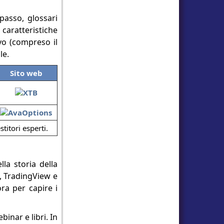
passo, glossari
 caratteristiche
vo (compreso il
le.
Sito web
titori esperti.
la storia della
e, TradingView e
ra per capire i
inar e libri. In