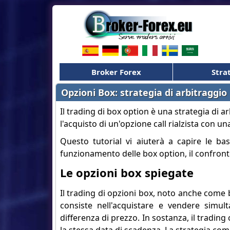
Broker Forex
Stra
Opzioni Box: strategia di arbitraggio
Il trading di box option è una strategia d
l'acquisto di un'opzione call rialzista con 
Questo tutorial vi aiuterà a capire le basi
funzionamento delle box option, il confronto c
Le opzioni box spiegate
Il trading di opzioni box, noto anche come 
consiste nell'acquistare e vendere simul
differenza di prezzo. In sostanza, il trading