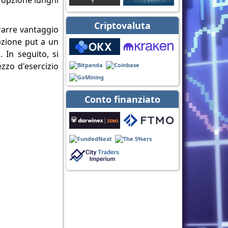
i opzione lunghi
Criptovaluta
trarre vantaggio
pzione put a un
 In seguito, si
zzo d'esercizio
Conto finanziato