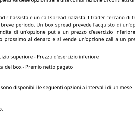
plessiva delle opzioni sarà una combinazione di contratti d
ribassista e un call spread rialzista. I trader cercano di 
 breve periodo. Un box spread prevede l'acquisto di un'o
dita di un'opzione put a un prezzo d'esercizio inferiore.
 o prossimo al denaro e si vende un'opzione call a un pre
izio superiore - Prezzo d'esercizio inferiore
za del box - Premio netto pagato
sono disponibili le seguenti opzioni a intervalli di un mese
o.