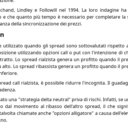
azione.
archand, Lindley e Followill nel 1994. La loro indagine ha 
e che quanto più tempo è necessario per completare la s
rtanza della sincronizzazione dei prezzi.
on
 utilizzato quando gli spread sono sottovalutati rispetto a
sizione utilizzando opzioni call o put con l'intenzione di 
atto. Lo spread rialzista genera un profitto quando il prez
 alto. Lo spread ribassista genera un profitto quando il prez
nferiore.
ad call rialzista, è possibile ridurre l'incognita. Il guad
cadenza.
ato una "strategia delta neutral" priva di rischi. Infatti, se
dal movimento al ribasso dell'altro spread, il che signi
talvolta chiamate anche "opzioni alligatore" a causa dell'e
gno.