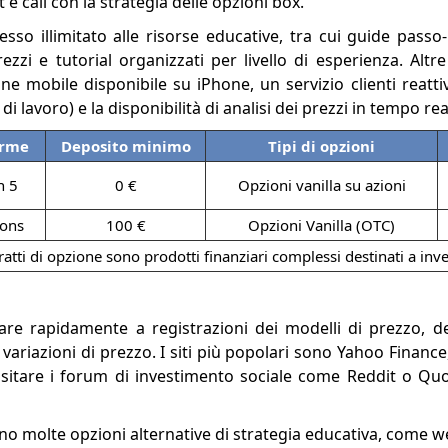
 call con la strategia delle opzioni box.
sso illimitato alle risorse educative, tra cui guide passo-
rezzi e tutorial organizzati per livello di esperienza. Altre
e mobile disponibile su iPhone, un servizio clienti reatti
 lavoro) e la disponibilità di analisi dei prezzi in tempo rea
orme
Deposito minimo
Tipi di opzioni
n 5
0 €
Opzioni vanilla su azioni
ons
100 €
Opzioni Vanilla (OTC)
ratti di opzione sono prodotti finanziari complessi destinati a inves
e rapidamente a registrazioni dei modelli di prezzo, del
lle variazioni di prezzo. I siti più popolari sono Yahoo Financ
sitare i forum di investimento sociale come Reddit o Quo
sono molte opzioni alternative di strategia educativa, come web