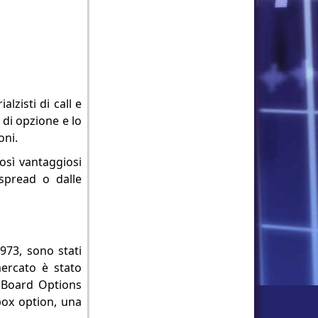
lzisti di call e
o di opzione e lo
oni.
osì vantaggiosi
spread o dalle
973, sono stati
mercato è stato
 Board Options
box option, una