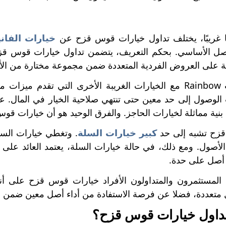
ًا غريبًا، يختلف تداول خيارات قوس قزح عن
خيارات الفاني
أصل الأساسي. بحكم التعريف، يتضمن تداول خيارات قوس قز
ة على العروض الفردية المتعددة ضمن مجموعة مختارة من ال
تتشابه خيارات Rainbow مع الخيارات الغريبة الأخرى التي تق
الوصول إلى حد معين حتى تنتهي صلاحية الخيار في المال. على
بنية مماثلة لخيارات الحاجز. والفرق الوحيد هو أن خيارات ق
زح تشبه إلى حد
كبير خيارات السلة
. وتغطي خيارات السلة 
لأصول. ومع ذلك، في حالة خيارات السلة، يعتمد العائد على ال
 أصل على حدة.
 المستثمرون والمتداولون الأفراد خيارات قوس قزح على أنوا
متعددة، فضلا عن فرصة الاستفادة من أداء أصل معين ضمن 
تداول خيارات قوس قزح؟