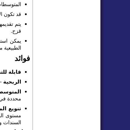
المتوسطات
قد تكون ا
يتم تقديم
قزح.
يمكن استخ
الطبيعية م
فوائد
قابلة لل
الربحية
– 
المتوسط
محددة في 
تنويع ال
مستوى الم
السندات و