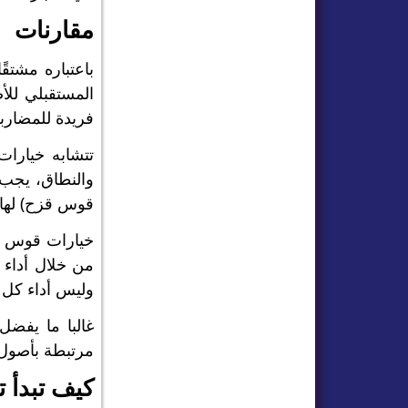
مقارنات
باعتباره مشتق
المستقبلي لل
فريدة للمضارب
والنطاق، يجب 
قوس قزح) لها 
خيارات قوس ق
من خلال أداء ا
وليس أداء كل
غالبا ما يفضل
مرتبطة بأصول 
كيف تبدأ 