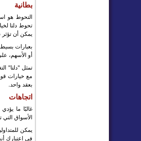
بطانية
التحوط هو است
تحوط دلتا لخي
يمكن أن تؤثر س
بعبارات بسيطة
أو الأسهم، عل
تمثل "دلتا" ا
مع خيارات قوس
بعقد واحد.
اتجاهات
غالبًا ما يؤد
الأسواق التي ت
يمكن للمتداول
في اعتبارك أن