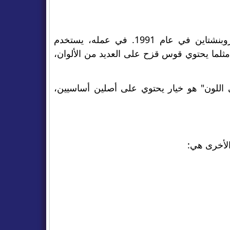
مصطلح "خيارات قوس قزح" صاغه المهندس المالي والاقتصادي مارك روبنشتاين في عام 1991. في عمله، يستخدم
ثلما يحتوي قوس قزح على العديد من الألوان،
للون" هو خيار يحتوي على أصلين أساسيين،
لأخرى هي: