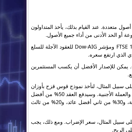
ل متعددة. عند القيام بذلك، يأخذ المتداولون
ة أو الحد الأدنى من أداء جميع الأصول.
على سبيل المثال، إذا اتخذ المستثمر خيار اتصال قوس قزح على مؤشر FTSE 100 ومؤشر Dow-AIG للعقود الآجلة للسلع
ء. يمكن للإصدار الأفضل أن يكسب المستثمرين
ع.
على سبيل المثال، لنأخذ نموذج قوس قزح بأوزان
50% و30% و20%، والتي تتضمن أصولًا مثل مؤشر الأسهم ومؤشر السندات والعملة الأجنبية. وسيدفع العقد 50% من أفضل
عائد (عند انتهاء الصلاحية) بين مؤشر الأسهم ومؤشر السندات والعملة الأجنبية، و30% من ثاني أفضل عائد، و20% من ثالث
ى سبيل المثال، سعر الإضراب. ومع ذلك، يجب
ى الربح.