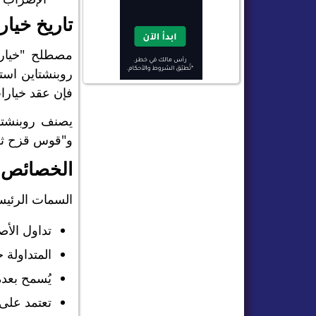
تاريخ خيا
روبنشتاين است
فإن عقد خيارا
يصنف روبنشتا
و"قوس قزح ثلاث
الخصائص ا
السمات الرئيس
تداول الأص
المتداولة خا
يُسمح بعدة
تعتمد على 