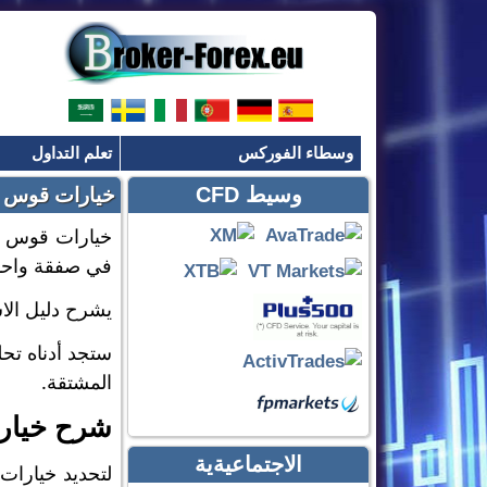
وسطاء الفوركس
تعلم التداول
وسيط CFD
خيارات قوس ق
خيارات قوس قز
في صفقة واحد
يشرح دليل الا
ستجد أدناه تحل
المشتقة.
شرح خيار
الاجتماعيةية
لتحديد خيارات