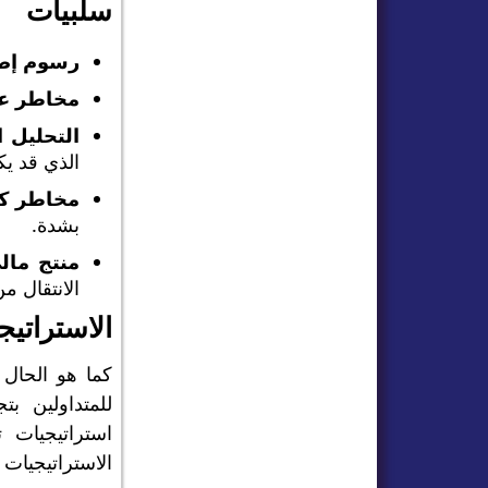
سلبيات
رسوم إض
مخاطر عا
التحليل ا
الذي قد يكو
مخاطر كو
بشدة.
منتج مال
الانتقال من ألعاب Minecraft إلى التداول المالي، فإن 
الاستراتيج
كما هو الحال 
للمتداولين ب
استراتيجيات
الاستراتيجيات 