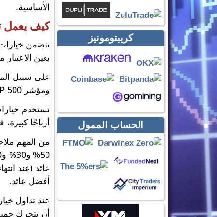
الأساسية.
كيف يعمل ت
كريبتومونيز
تتضمن خيارات 
بعين الاعتبار 
ومؤشر S&P 500، فسوف يدفع الفرق بين سعر التنفيذ ومستوى المكالمة. ، أي الذي ارتفع سعره.
تستخدم خيارات
أرباحًا كبيرة،
الحساب الممول
من المهم ملاحظ
أفضل عائد.
عند تداول خيا
أن تتحرك جميع