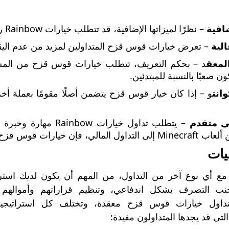
افية
– نظرًا لميزاتها الإضافية، قد تتطلب خيارات Rainbow رسومًا إضافية.
لية
– تعرض خيارات قوس قزح المتداولين لمزيد من عدم الي
لمعق
د – بحكم التعريف، تتطلب خيارات قوس قزح من المستث
ن صعبًا بالنسبة للمبتدئين.
انت
و – إذا كان خيار قوس قزح يتضمن أصلًا مقومًا بعملة أخ
ي متقدم
– يتطلب تداول خيارات 
خيارات قوس قزح ليست أفضل طريق يمكن اتباعه.
يات
مع أي نوع آخر من التداول، من المهم أن يكون لديك استراتي
تجنب التصرف بشكل اندفاعي، وتنظيم قراراتهم وأمواله
 تداول خيارات قوس قزح معقدة، وتختلف كل استراتيجي
التي قد يجدها المتداولون مفيدة: