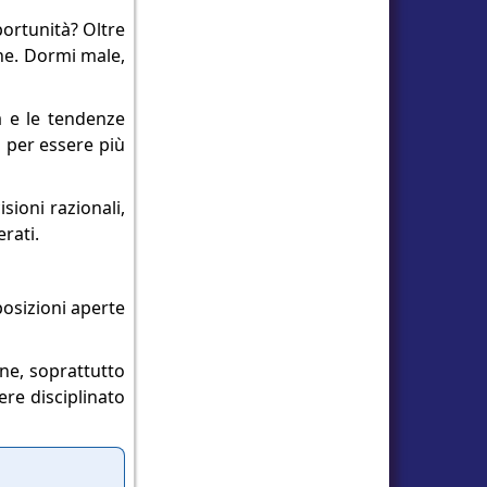
ortunità? Oltre
ne. Dormi male,
à e le tendenze
 per essere più
sioni razionali,
rati.
posizioni aperte
ne, soprattutto
re disciplinato