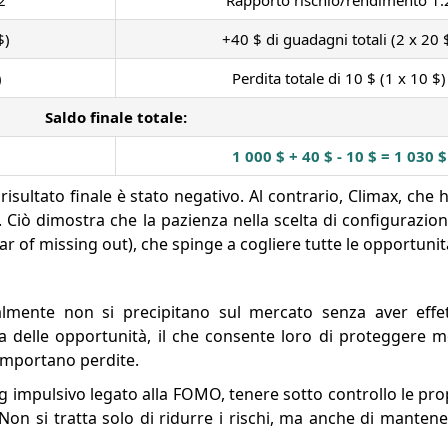
2
Rapporto rischio/rendimento 1:
$)
+40 $ di guadagni totali (2 x 20 
)
Perdita totale di 10 $ (1 x 10 $)
Saldo finale totale:
1 000 $ + 40 $ - 10 $ = 1 030 $
risultato finale è stato negativo. Al contrario, Climax, ch
ti. Ciò dimostra che la pazienza nella scelta di configurazion
ear of missing out), che spinge a cogliere tutte le opportunit
mente non si precipitano sul mercato senza aver effet
ta delle opportunità, il che consente loro di proteggere m
comportano perdite.
ng impulsivo legato alla FOMO, tenere sotto controllo le pr
Non si tratta solo di ridurre i rischi, ma anche di manten