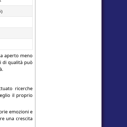
2
$)
e ha aperto meno
i di qualità può
à.
tuato ricerche
eglio il proprio
oprie emozioni e
ere una crescita