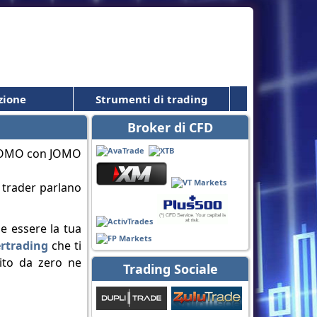
zione
Strumenti di trading
Broker di CFD
 trader parlano
be essere la tua
rtrading
che ti
uito da zero ne
Trading Sociale