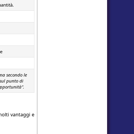
antità.
ne
 ma secondo le
sul punto di
pportunità”.
olti vantaggi e