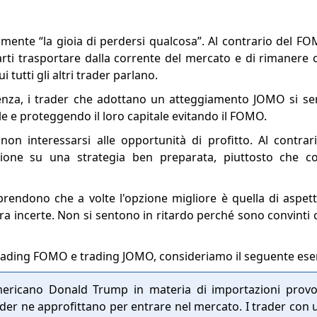
lmente “la gioia di perdersi qualcosa”. Al contrario del F
ciarti trasportare dalla corrente del mercato e di rimaner
tutti gli altri trader parlano.
ndenza, i trader che adottano un atteggiamento JOMO si se
 e proteggendo il loro capitale evitando il FOMO.
non interessarsi alle opportunità di profitto. Al contr
ione su una strategia ben preparata, piuttosto che cog
rendono che a volte l'opzione migliore è quella di aspett
 incerte. Non si sentono in ritardo perché sono convinti c
trading FOMO e trading JOMO, consideriamo il seguente es
 americano Donald Trump in materia di importazioni pro
rader ne approfittano per entrare nel mercato. I trader con