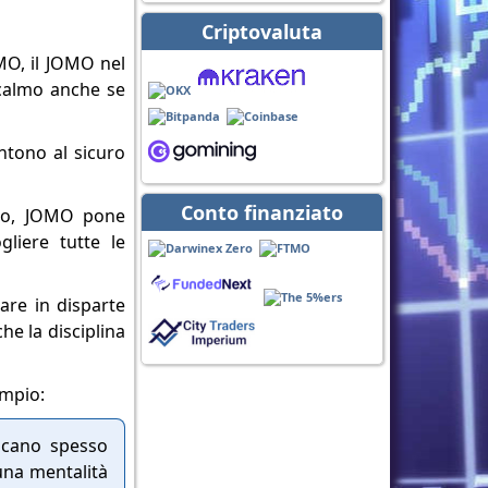
Criptovaluta
OMO, il JOMO nel
e calmo anche se
ntono al sicuro
Conto finanziato
ario, JOMO pone
liere tutte le
are in disparte
he la disciplina
empio:
vocano spesso
 una mentalità