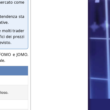
 mercato come
 tendenza sta
tive.
 molti trader
ici dei prezzi
visto.
er FOMO e JOMO.
le.
loso.