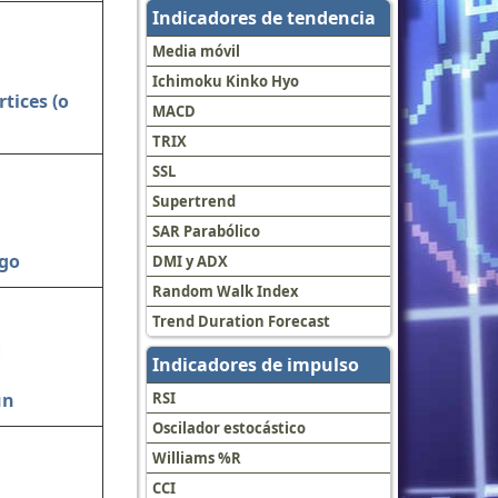
Indicadores de tendencia
Media móvil
Ichimoku Kinko Hyo
rtices (o
MACD
TRIX
SSL
Supertrend
SAR Parabólico
go
DMI y ADX
Random Walk Index
Trend Duration Forecast
Indicadores de impulso
un
RSI
Oscilador estocástico
Williams %R
CCI