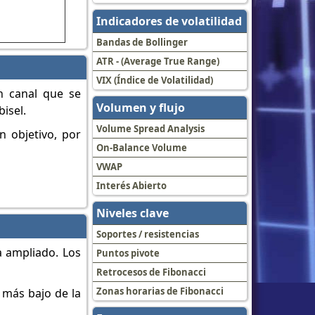
Indicadores de volatilidad
Bandas de Bollinger
ATR - (Average True Range)
VIX (Índice de Volatilidad)
n canal que se
Volumen y flujo
isel.
Volume Spread Analysis
n objetivo, por
On-Balance Volume
VWAP
Interés Abierto
Niveles clave
Soportes / resistencias
a ampliado. Los
Puntos pivote
Retrocesos de Fibonacci
Zonas horarias de Fibonacci
 más bajo de la