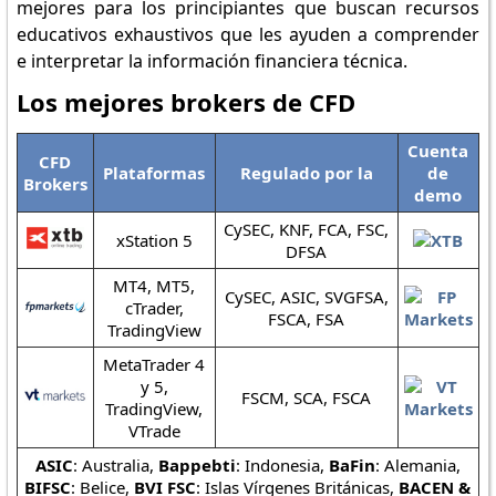
mejores para los principiantes que buscan recursos
educativos exhaustivos que les ayuden a comprender
e interpretar la información financiera técnica.
Los mejores brokers de CFD
Cuenta
CFD
Plataformas
Regulado por la
de
Brokers
demo
CySEC, KNF, FCA, FSC,
xStation 5
DFSA
MT4, MT5,
CySEC, ASIC, SVGFSA,
cTrader,
FSCA, FSA
TradingView
MetaTrader 4
y 5,
FSCM, SCA, FSCA
TradingView,
VTrade
ASIC
: Australia,
Bappebti
: Indonesia,
BaFin
: Alemania,
BIFSC
: Belice,
BVI FSC
: Islas Vírgenes Británicas,
BACEN &