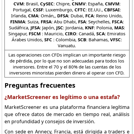
CVM
: Brasil,
CySEC
: Chipre,
CNMV
: España,
CMVM
:
Portugal,
CSSF
: Luxemburgo,
CFTC
: EE.UU.,
CBFSAI
:
Irlanda,
CMA
: Omán,,
DFSA
: Dubai,
FCA
: Reino Unido,
FINMA
: Suiza,
FRSA
: Abu Dhabi,
FSA
: Seychelles,
FSCA
:
Sudáfrica,
JFSA
: Japón,
JSC
: Jordania,
KNF
: Polonia,
MAS
:
Singapur,
FSCM
: Mauricio,
CIRO
: Canadá,
SCA
: Emiratos
Árabes Unidos,
SFC
: Colombia,
SCB
: Bahamas,
VFSC
:
Vanuatu.
Las operaciones con CFDs implican un importante riesgo
de pérdida, por lo que no son adecuadas para todos los
inversores. Entre el 70 y el 80% de las cuentas de los
inversores minoristas pierden dinero al operar con CFD.
Preguntas frecuentes
¿MarketScreener es legítimo o una estafa?
MarketScreener es una plataforma financiera legítima
que ofrece datos de mercado en tiempo real, análisis
en profundidad y consejos de inversión.
Con sede en Annecy, Francia, está dirigida a traders e