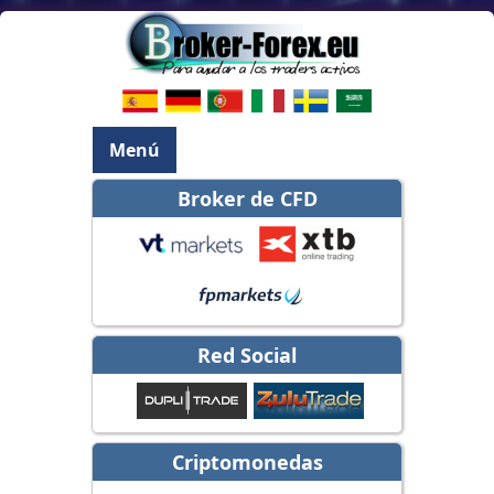
Menú
Broker de CFD
Red Social
Criptomonedas