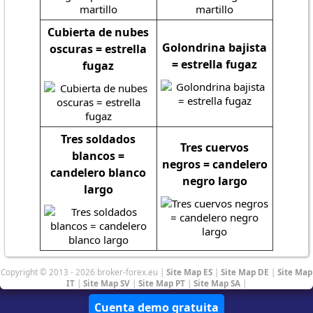
Cubierta de nubes
Golondrina bajista
oscuras = estrella
= estrella fugaz
fugaz
Tres soldados
Tres cuervos
blancos =
negros = candelero
candelero blanco
negro largo
largo
Copyright © 2013 - 2026 broker-forex.eu |
Site Map ES
|
Site Map DE
|
Site Map
IT
|
Site Map SV
|
Site Map PT
|
Site Map SA
|
Cuenta demo gratuita