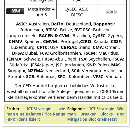
MetaTrader 4
CySEC, ASIC,
und 5
BIFSC
ASIC
: Australien,
BaFin
: Deutschland,
Bappebti
:
Indonesien,
BIFSC
: Belize,
BVI FSC
: Britische
Jungferninseln,
BACEN & CVM
: Brasilien,
CySEC
: Zypern,
CNMV
: Spanien,
CMVM
: Portugal ,
CIRO
: Kanada,
CSSF
:
Luxemburg,
CFTC
: USA,
CBFSAI
: Irland,
CMA
: Oman,,
DFSA
: Dubai,
FCA
: Großbritannien,
FSCM
: Mauritius,
FINMA
: Schweiz,
FRSA
: Abu Dhabi,
FSA
: Seychellen,
FSCA
:
Südafrika,
JFSA
: Japan,
JSC
: Jordanien,
KNF
: Polen,
MAS
:
Singapur,
NZFMA
: Neuseeland,
SCA
: Vereinigte Arabische
Emirate,
SCB
: Bahamas,
SFC
: Kolumbien,
VFSC
: Vanuatu
Der CFD-Handel birgt ein erhebliches Verlustrisiko,
weshalb er nicht für alle Anleger geeignet ist. 70-80 % der
Kleinanlegerkonten verlieren beim Handel mit CFDs Geld.
Früher :
ICT-Strategie - wie
Folgende :
ICT-Strategie: Wie
man eine Balance Price Range
man Breaker Blocks und
(BPR) identifiziert
Mitigation Blocks einsetzt