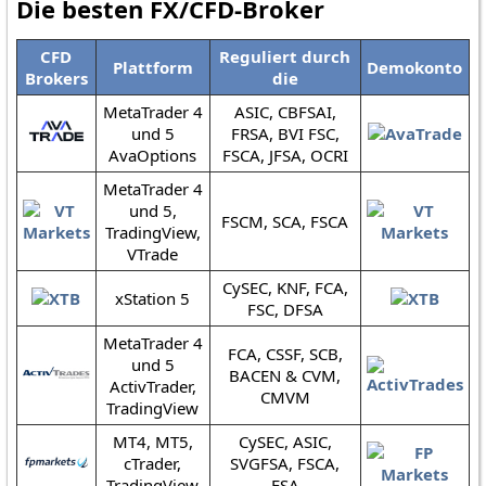
Die besten FX/CFD-Broker
CFD
Reguliert durch
Plattform
Demokonto
Brokers
die
MetaTrader 4
ASIC, CBFSAI,
und 5
FRSA, BVI FSC,
AvaOptions
FSCA, JFSA, OCRI
MetaTrader 4
und 5,
FSCM, SCA, FSCA
TradingView,
VTrade
CySEC, KNF, FCA,
xStation 5
FSC, DFSA
MetaTrader 4
FCA, CSSF, SCB,
und 5
BACEN & CVM,
ActivTrader,
CMVM
TradingView
MT4, MT5,
CySEC, ASIC,
cTrader,
SVGFSA, FSCA,
TradingView
FSA