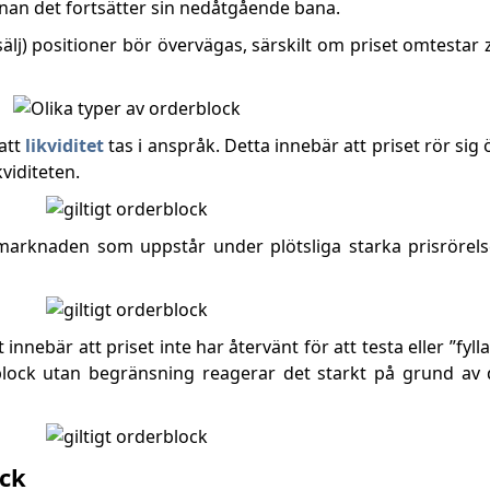
nnan det fortsätter sin nedåtgående bana.
sälj) positioner bör övervägas, särskilt om priset omtestar
 att
likviditet
tas i anspråk. Detta innebär att priset rör sig 
kviditeten.
å marknaden som uppstår under plötsliga starka prisröre
t innebär att priset inte har återvänt för att testa eller ”fyl
a block utan begränsning reagerar det starkt på grund av
ock