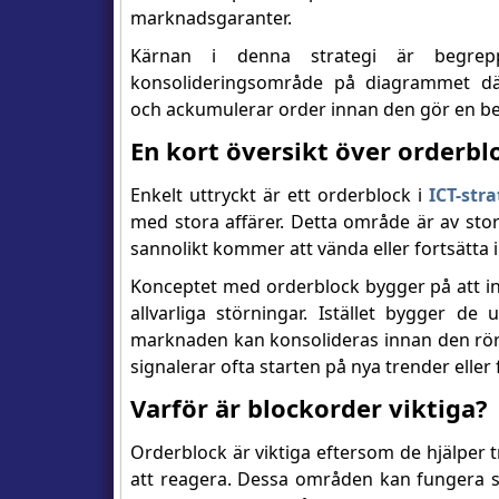
marknadsgaranter.
Kärnan i denna strategi är begre
konsolideringsområde på diagrammet d
och ackumulerar order innan den gör en be
En kort översikt över orderbl
Enkelt uttryckt är ett orderblock i
ICT-str
med stora affärer. Detta område är av sto
sannolikt kommer att vända eller fortsätta i 
Konceptet med orderblock bygger på att ins
allvarliga störningar. Istället bygger de 
marknaden kan konsolideras innan den rör s
signalerar ofta starten på nya trender eller 
Varför är blockorder viktiga?
Orderblock är viktiga eftersom de hjälper 
att reagera. Dessa områden kan fungera