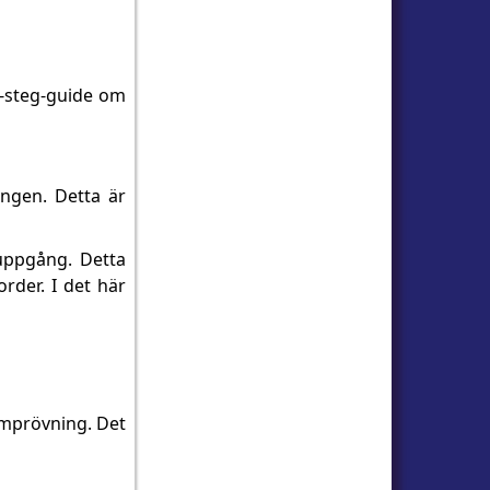
r-steg-guide om
ingen. Detta är
uppgång. Detta
rder. I det här
 omprövning. Det