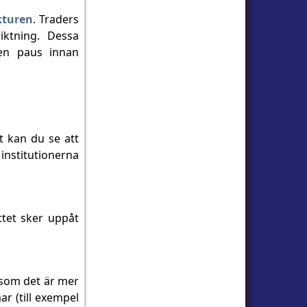
kturen
. Traders
iktning. Dessa
 en paus innan
et kan du se att
 institutionerna
ttet sker uppåt
ersom det är mer
ar (till exempel