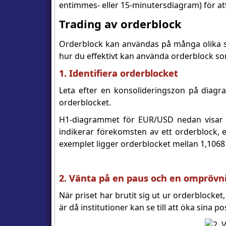
entimmes- eller 15-minutersdiagram) för att
Trading av orderblock
Orderblock kan användas på många olika sä
hur du effektivt kan använda orderblock som
1. Identifiera orderblocket
Leta efter en konsolideringszon på diagra
orderblocket.
H1-diagrammet för EUR/USD nedan visar a
indikerar förekomsten av ett orderblock, e
exemplet ligger orderblocket mellan 1,1068
2. Vänta på en paus och en omprövn
När priset har brutit sig ut ur orderblocket
är då institutioner kan se till att öka sina p