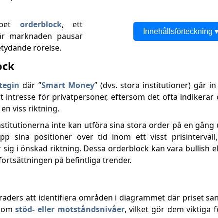
ppet
orderblock
, ett
Innehållsförteckning 
är marknaden pausar
tydande rörelse.
ock
ategin
där ”
Smart Money
” (dvs. stora institutioner) går 
rt intresse för privatpersoner, eftersom det ofta indiker
en viss riktning.
titutionerna inte kan utföra sina stora order på en gång 
upp sina positioner över tid inom ett visst prisintervall,
ig i önskad riktning. Dessa orderblock kan vara bullish el
fortsättningen på befintliga trender.
traders att identifiera områden i diagrammet där priset s
 som
stöd- eller motståndsnivåer
, vilket gör dem viktiga f