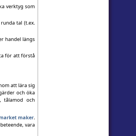
ska verktyg som
runda tal (t.ex.
ler handel längs
a för att förstå
nom att lära sig
tgärder och öka
g, tålamod och
market maker
.
t beteende, vara