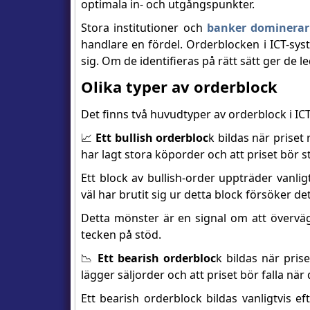
optimala in- och utgångspunkter.
Stora institutioner och
banker dominera
handlare en fördel. Orderblocken i ICT-syst
sig. Om de identifieras på rätt sätt ger de le
Olika typer av orderblock
Det finns två huvudtyper av orderblock i ICT
📈
Ett bullish orderbloc
k bildas när priset 
har lagt stora köporder och att priset bör s
Ett block av bullish-order uppträder vanli
väl har brutit sig ur detta block försöker de
Detta mönster är en signal om att överväga
tecken på stöd.
📉
Ett bearish orderbloc
k bildas när prise
lägger säljorder och att priset bör falla nä
Ett bearish orderblock bildas vanligtvis e