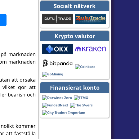
Socialt nätverk
▾
Krypto valutor
in på marknaden
ar om marknaden
utan att orsaka
 vilket gör att
Finansierat konto
ler bearish och
annolikt kommer
ör att fastställa