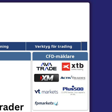
dning
Verktyg för trading
CFD-mäklare