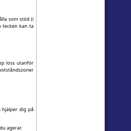
lla som stöd (i
a tecken kan ta
op loss utanför
r motståndszoner
 hjälper dig på
 du agerar.