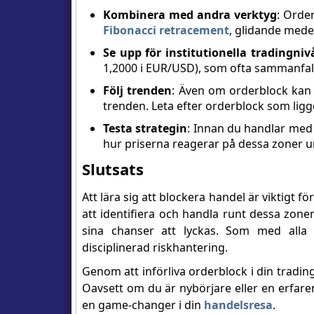
Kombinera med andra verktyg
: Orde
Fibonacci retracement
, glidande mede
Se upp för institutionella tradingniv
1,2000 i EUR/USD), som ofta sammanfal
Följ trenden
: Även om orderblock kan s
trenden. Leta efter orderblock som ligg
Testa strategin
: Innan du handlar med o
hur priserna reagerar på dessa zoner 
Slutsats
Att lära sig att blockera handel är viktigt fö
att identifiera och handla runt dessa zone
sina chanser att lyckas. Som med alla t
disciplinerad riskhantering.
Genom att införliva orderblock i din trad
Oavsett om du är nybörjare eller en erfaren
en game-changer i din
handelsresa
.