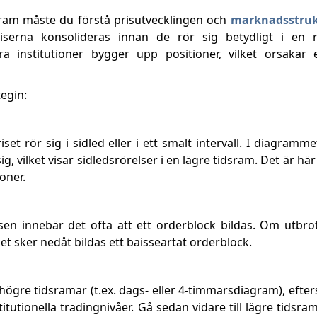
iagram måste du förstå prisutvecklingen och
marknadsstru
iserna konsolideras innan de rör sig betydligt i en r
a institutioner bygger upp positioner, vilket orsakar
tegin:
t rör sig i sidled eller i ett smalt intervall. I diagramm
g, vilket visar sidledsrörelser i en lägre tidsram. Det är här
oner.
asen innebär det ofta att ett orderblock bildas. Om utbro
et sker nedåt bildas ett baisseartat orderblock.
å högre tidsramar (t.ex. dags- eller 4-timmarsdiagram), eft
itutionella tradingnivåer. Gå sedan vidare till lägre tidsram