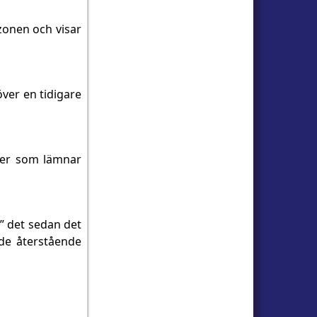
 zonen och visar
över en tidigare
lser som lämnar
la” det sedan det
 de återstående