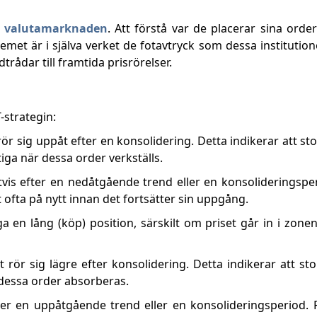
r valutamarknaden
. Att förstå var de placerar sina orde
emet är i själva verket de fotavtryck som dessa institutio
dtrådar till framtida prisrörelser.
-strategin:
rör sig uppåt efter en konsolidering. Detta indikerar att sto
tiga när dessa order verkställs.
gtvis efter en nedåtgående trend eller en konsolideringsper
t ofta på nytt innan det fortsätter sin uppgång.
 en lång (köp) position, särskilt om priset går in i zonen
t rör sig lägre efter konsolidering. Detta indikerar att sto
r dessa order absorberas.
fter en uppåtgående trend eller en konsolideringsperiod. P