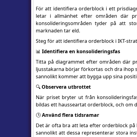
För att identifiera orderblock i ett prisd
letar i allmänhet efter områden där pr
konsolideringsområden tyder på att stor
marknaden tar eld.
Steg för att identifiera orderblock i IKT-stra
📊
Identifiera en konsolideringsfas
Titta på diagrammet efter områden där prise
ljusstakarna börjar förkortas och dra ihop si
sannolikt kommer att bygga upp sina positi
🔍
Observera utbrottet
När priset bryter ut från konsolideringsf
bildas ett hausseartat orderblock, och om d
🕒
Använd flera tidsramar
Det är ofta bra att leta efter orderblock p
sannolikt att dessa representerar stora inst