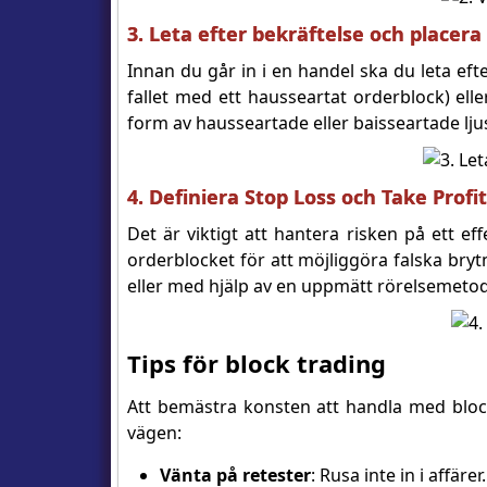
3. Leta efter bekräftelse och placera
Innan du går in i en handel ska du leta ef
fallet med ett hausseartat orderblock) ell
form av hausseartade eller baisseartade ljus
4. Definiera Stop Loss och Take Profit
Det är viktigt att hantera risken på ett e
orderblocket för att möjliggöra falska brytn
eller med hjälp av en uppmätt rörelsemeto
Tips för block trading
Att bemästra konsten att handla med bloc
vägen:
Vänta på retester
: Rusa inte in i affär