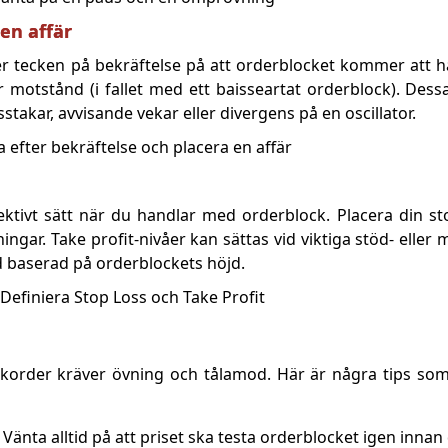
 en affär
ter tecken på bekräftelse på att orderblocket kommer att hå
er motstånd (i fallet med ett baisseartat orderblock). Dess
stakar, avvisande vekar eller divergens på en oscillator.
ffektivt sätt när du handlar med orderblock. Placera din st
ingar. Take profit-nivåer kan sättas vid viktiga stöd- elle
d baserad på orderblockets höjd.
korder kräver övning och tålamod. Här är några tips som
er. Vänta alltid på att priset ska testa orderblocket igen innan