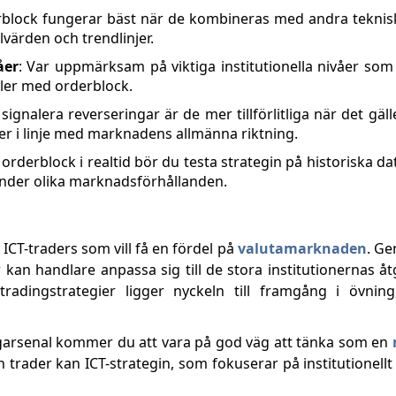
rblock fungerar bäst när de kombineras med andra tekni
lvärden och trendlinjer.
åer
: Var uppmärksam på viktiga institutionella nivåer som 
ler med orderblock.
ignalera reverseringar är de mer tillförlitliga när det gäl
er i linje med marknadens allmänna riktning.
rderblock i realtid bör du testa strategin på historiska dat
under olika marknadsförhållanden.
r ICT-traders som vill få en fördel på
valutamarknaden
. Ge
r kan handlare anpassa sig till de stora institutionernas å
radingstrategier ligger nyckeln till framgång i övnin
ingarsenal kommer du att vara på god väg att tänka som en
 trader kan ICT-strategin, som fokuserar på institutionell