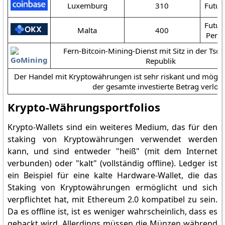
Luxemburg
310
Futur
Futur
Malta
400
Perpe
Fern-Bitcoin-Mining-Dienst mit Sitz in der Tsc
Republik
Der Handel mit Kryptowährungen ist sehr riskant und möglich
der gesamte investierte Betrag verlor
Krypto-Währungsportfolios
Krypto-Wallets sind ein weiteres Medium, das für den
staking von Kryptowährungen verwendet werden
kann, und sind entweder "heiß" (mit dem Internet
verbunden) oder "kalt" (vollständig offline). Ledger ist
ein Beispiel für eine kalte Hardware-Wallet, die das
Staking von Kryptowährungen ermöglicht und sich
verpflichtet hat, mit Ethereum 2.0 kompatibel zu sein.
Da es offline ist, ist es weniger wahrscheinlich, dass es
gehackt wird. Allerdings müssen die Münzen während