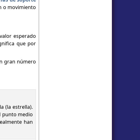
ón o movimiento
 valor esperado
ignifica que por
 un gran número
(la estrella).
el punto medio
 realmente han