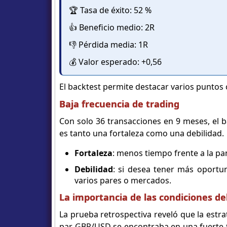
🏆 Tasa de éxito: 52 %
👍 Beneficio medio: 2R
👎 Pérdida media: 1R
💰 Valor esperado: +0,56
El backtest permite destacar varios puntos 
Baja frecuencia de trading
Con solo 36 transacciones en 9 meses, el b
es tanto una fortaleza como una debilidad.
Fortaleza
: menos tiempo frente a la pa
Debilidad
: si desea tener más oportun
varios pares o mercados.
La importancia de las condiciones d
La prueba retrospectiva reveló que la estr
par GBP/USD se encontraba en una fuerte ten