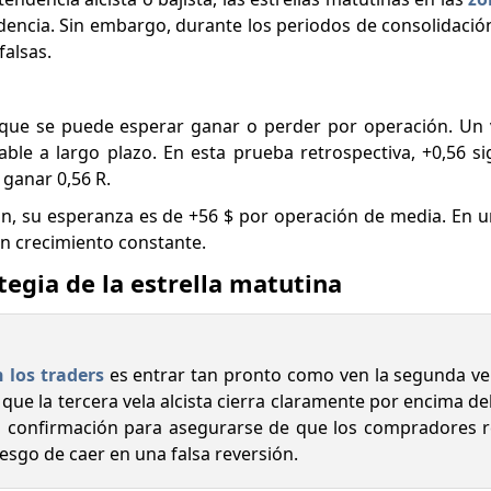
ndencia. Sin embargo, durante los periodos de consolidaci
falsas.
 que se puede esperar ganar o perder por operación. Un
table a largo plazo. En esta prueba retrospectiva, +0,56 s
 ganar 0,56 R.
ión, su esperanza es de +56 $ por operación de media. En
un crecimiento constante.
ategia de la estrella matutina
 los traders
es entrar tan pronto como ven la segunda vela 
z que la tercera vela alcista cierra claramente por encima d
 la confirmación para asegurarse de que los compradores
iesgo de caer en una falsa reversión.