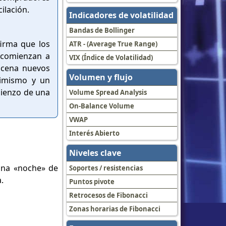
ilación.
Indicadores de volatilidad
Bandas de Bollinger
firma que los
ATR - (Average True Range)
 comienzan a
VIX (Índice de Volatilidad)
scena nuevos
Volumen y flujo
timismo y un
mienzo de una
Volume Spread Analysis
On-Balance Volume
VWAP
Interés Abierto
Niveles clave
 una «noche» de
Soportes / resistencias
.
Puntos pivote
Retrocesos de Fibonacci
Zonas horarias de Fibonacci