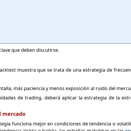
clave que deben discutirse.
acktest muestra que se trata de una estrategia de frecuen
ntalla, más paciencia y menos exposición al ruido del merc
idades de trading, deberá aplicar la estrategia de la estr
el mercado
ategia funciona mejor en condiciones de tendencia o volatil
dencia alcista o bajista, las estrellas matutinas en las
zo