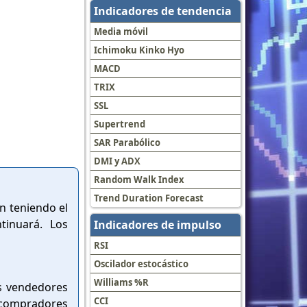
Indicadores de tendencia
Media móvil
Ichimoku Kinko Hyo
MACD
TRIX
SSL
Supertrend
SAR Parabólico
DMI y ADX
Random Walk Index
Trend Duration Forecast
en teniendo el
tinuará. Los
Indicadores de impulso
RSI
Oscilador estocástico
Williams %R
os vendedores
CCI
s compradores