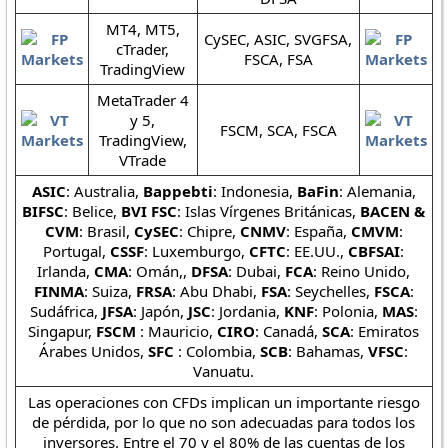
MT4, MT5,
CySEC, ASIC, SVGFSA,
cTrader,
FSCA, FSA
TradingView
MetaTrader 4
y 5,
FSCM, SCA, FSCA
TradingView,
VTrade
ASIC
: Australia,
Bappebti
: Indonesia,
BaFin
: Alemania,
BIFSC
: Belice,
BVI FSC
: Islas Vírgenes Británicas,
BACEN &
CVM
: Brasil,
CySEC
: Chipre,
CNMV
: España,
CMVM
:
Portugal,
CSSF
: Luxemburgo,
CFTC
: EE.UU.,
CBFSAI
:
Irlanda,
CMA
: Omán,,
DFSA
: Dubai,
FCA
: Reino Unido,
FINMA
: Suiza,
FRSA
: Abu Dhabi,
FSA
: Seychelles,
FSCA
:
Sudáfrica,
JFSA
: Japón,
JSC
: Jordania,
KNF
: Polonia,
MAS
:
Singapur,
FSCM
: Mauricio,
CIRO
: Canadá,
SCA
: Emiratos
Árabes Unidos,
SFC
: Colombia,
SCB
: Bahamas,
VFSC
:
Vanuatu.
Las operaciones con CFDs implican un importante riesgo
de pérdida, por lo que no son adecuadas para todos los
inversores. Entre el 70 y el 80% de las cuentas de los