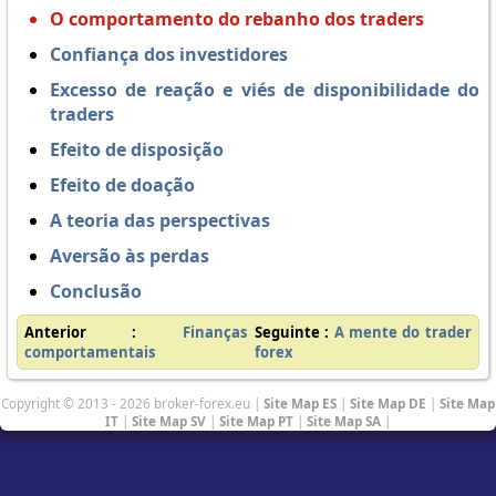
O comportamento do rebanho dos traders
Confiança dos investidores
Excesso de reação e viés de disponibilidade do
traders
Efeito de disposição
Efeito de doação
A teoria das perspectivas
Aversão às perdas
Conclusão
Anterior :
Finanças
Seguinte :
A mente do trader
comportamentais
forex
Copyright © 2013 - 2026 broker-forex.eu |
Site Map ES
|
Site Map DE
|
Site Map
IT
|
Site Map SV
|
Site Map PT
|
Site Map SA
|