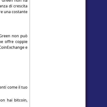
in Green non ha
anza di crescita
re una costante
n Green non può
he offre coppie
 CoinExchange e
nti come il tuo
non hai bitcoin,