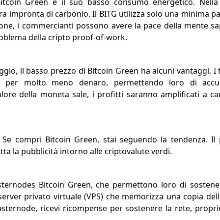
itcoin Green è il suo basso consumo energetico. Nella c
tra impronta di carbonio. Il BITG utilizza solo una minima pa
uzione, i commercianti possono avere la pace della mente 
oblema della cripto proof-of-work.
o, il basso prezzo di Bitcoin Green ha alcuni vantaggi. I
a per molto meno denaro, permettendo loro di accu
alore della moneta sale, i profitti saranno amplificati a c
. Se compri Bitcoin Green, stai seguendo la tendenza. Il
a la pubblicità intorno alle criptovalute verdi.
ternodes Bitcoin Green, che permettono loro di sostene
erver privato virtuale (VPS) che memorizza una copia dell
asternode, ricevi ricompense per sostenere la rete, propr