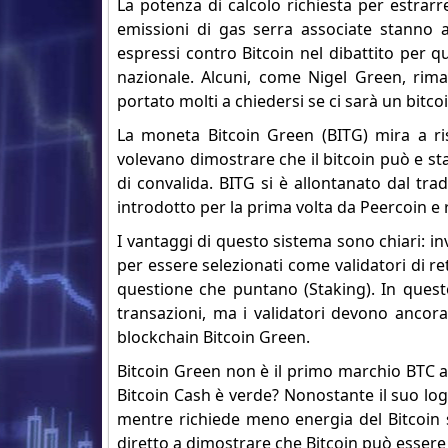
La potenza di calcolo richiesta per estra
emissioni di gas serra associate stanno
espressi contro Bitcoin nel dibattito per 
nazionale. Alcuni, come Nigel Green, rima
portato molti a chiedersi se ci sarà un bitco
La moneta Bitcoin Green (BITG) mira a ris
volevano dimostrare che il bitcoin può e st
di convalida. BITG si è allontanato dal trad
introdotto per la prima volta da Peercoin 
I vantaggi di questo sistema sono chiari: inv
per essere selezionati come validatori di ret
questione che puntano (Staking). In quest
transazioni, ma i validatori devono ancora
blockchain Bitcoin Green.
Bitcoin Green non è il primo marchio BTC ad
Bitcoin Cash è verde? Nonostante il suo log
mentre richiede meno energia del Bitcoin s
diretto a dimostrare che Bitcoin può essere