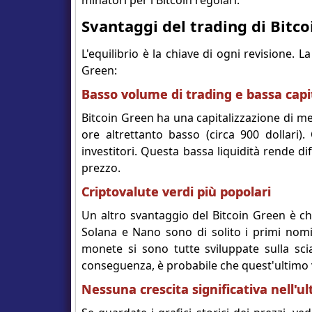
minatori per i Bitcoin regolari.
Svantaggi del trading di Bitc
L'equilibrio è la chiave di ogni revisione. L
Green:
Basso volume di trading e bassa capi
Bitcoin Green ha una capitalizzazione di me
ore altrettanto basso (circa 900 dollari
investitori. Questa bassa liquidità rende dif
prezzo.
Criptovalute verdi più popolari
Un altro svantaggio del Bitcoin Green è c
Solana e Nano sono di solito i primi nom
monete si sono tutte sviluppate sulla scia
conseguenza, è probabile che quest'ultimo v
Nessuna crescita significativa nell'u