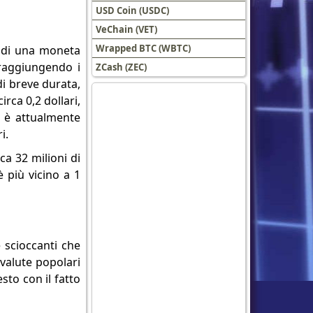
USD Coin (USDC)
VeChain (VET)
Wrapped BTC (WBTC)
o di una moneta
 raggiungendo i
ZCash (ZEC)
di breve durata,
irca 0,2 dollari,
d è attualmente
i.
ca 32 milioni di
è più vicino a 1
e scioccanti che
valute popolari
to con il fatto