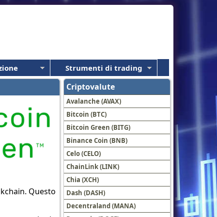
zione
Strumenti di trading
Criptovalute
Avalanche (AVAX)
Bitcoin (BTC)
Bitcoin Green (BITG)
Binance Coin (BNB)
Celo (CELO)
ChainLink (LINK)
Chia (XCH)
ockchain. Questo
Dash (DASH)
Decentraland (MANA)