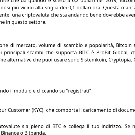
vedrete che da quando è sceso a 0,2 dollari nel 2019, Bitco
dosi più vicino alla soglia dei 0,1 dollari ora. Questa manc
lmente, una criptovaluta che sta andando bene dovrebbe ave
ne in questo settore.
zione di mercato, volume di scambio e popolarità, Bitcoi
 principali scambi che supporta BITC è ProBit Global, c
orme alternative che puoi usare sono Sistemkoin, Cryptopia,
n
ando il modulo e cliccando su "registrati".
Your Customer (KYC), che comporta il caricamento di docume
ptovalute sia pieno di BTC e collega il tuo indirizzo. Se 
Binance o Bitpanda.