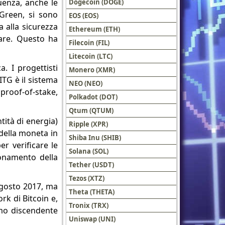
uenza, anche le
Dogecoin (DOGE)
Green, si sono
EOS (EOS)
 alla sicurezza
Ethereum (ETH)
rare. Questo ha
Filecoin (FIL)
Litecoin (LTC)
. I progettisti
Monero (XMR)
ITG è il sistema
NEO (NEO)
 proof-of-stake,
Polkadot (DOT)
Qtum (QTUM)
tità di energia)
Ripple (XPR)
 della moneta in
Shiba Inu (SHIB)
r verificare le
Solana (SOL)
ionamento della
Tether (USDT)
Tezos (XTZ)
'agosto 2017, ma
Theta (THETA)
rk di Bitcoin e,
Tronix (TRX)
imo discendente
Uniswap (UNI)