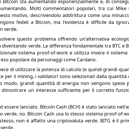
rre Bitcoin sta aumentando esponenzialmente e, di conseg
 aumentando. Molti commentatori popolari, tra cui Mike 
questo motivo, descrivendolo addirittura come una minaccia
ngono fedeli a Bitcoin, ma l'evidenza è difficile da igno
in verde.
olvere questo problema offrendo un'alternativa ecologica
a diventando verde. La differenza fondamentale tra BTC e B
izionale sistema proof-of-work e utilizza invece il sistema
e reso popolare da personaggi come Cardano.
ece di utilizzare la potenza di calcolo (e quindi grandi quan
e per il mining, i validatori sono selezionati dalla quantità
o modo, grandi quantità di energia non vengono spese pe
 dimostrare un interesse sufficiente per il corretto funz
 essere lanciato. Bitcoin Cash (BCH) è stato lanciato nell
o verde, no. Bitcoin Cash usa lo stesso sistema proof-of-wo
tesso, non è affatto una criptovaluta verde. BITG è il pr
 verde.