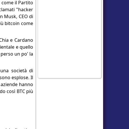
 come il Partito
clamati "hacker
lon Musk, CEO di
più bitcoin come
e Chia e Cardano
ientale e quello
perso un po' la
una società di
 sono esplose. Il
e aziende hanno
ndo così BTC più