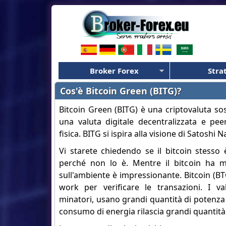
Broker Forex
Stra
Cos'è Bitcoin Green (BITG)?
Bitcoin Green (BITG) è una criptovaluta sos
una valuta digitale decentralizzata e pe
fisica. BITG si ispira alla visione di Satoshi 
Vi starete chiedendo se il bitcoin stesso 
perché non lo è. Mentre il bitcoin ha mo
sull'ambiente è impressionante. Bitcoin (BTC
work per verificare le transazioni. I val
minatori, usano grandi quantità di potenza d
consumo di energia rilascia grandi quantità 