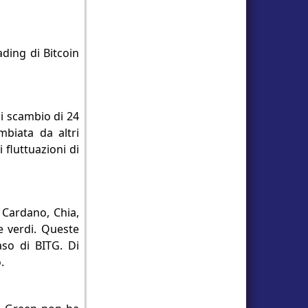
ading di Bitcoin
di scambio di 24
mbiata da altri
 fluttuazioni di
 Cardano, Chia,
e verdi. Queste
aso di BITG. Di
.