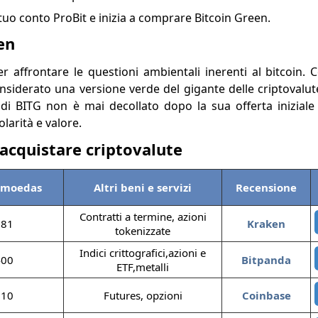
 tuo conto ProBit e inizia a comprare Bitcoin Green.
en
r affrontare le questioni ambientali inerenti al bitcoin. 
iderato una versione verde del gigante delle criptovalute
e di BITG non è mai decollato dopo la sua offerta iniziale
larità e valore.
acquistare criptovalute
omoedas
Altri beni e servizi
Recensione
Contratti a termine, azioni
381
Kraken
tokenizzate
Indici crittografici,azioni e
400
Bitpanda
ETF,metalli
310
Futures, opzioni
Coinbase