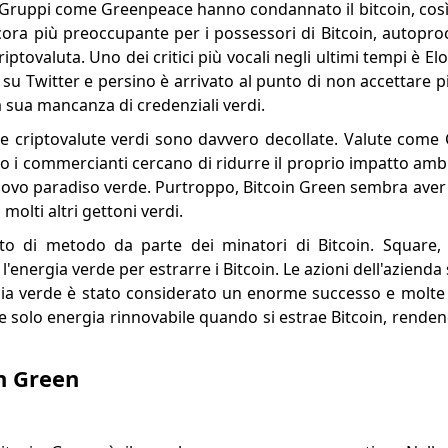
e. Gruppi come Greenpeace hanno condannato il bitcoin, così
ora più preoccupante per i possessori di Bitcoin, autopro
iptovaluta. Uno dei critici più vocali negli ultimi tempi è E
 su Twitter e persino è arrivato al punto di non accettare 
 sua mancanza di credenziali verdi.
, le criptovalute verdi sono davvero decollate. Valute com
o i commercianti cercano di ridurre il proprio impatto amb
nuovo paradiso verde. Purtroppo, Bitcoin Green sembra aver 
olti altri gettoni verdi.
to di metodo da parte dei minatori di Bitcoin. Square, 
 l'energia verde per estrarre i Bitcoin. Le azioni dell'azienda
rgia verde è stato considerato un enorme successo e molt
e solo energia rinnovabile quando si estrae Bitcoin, rende
in Green