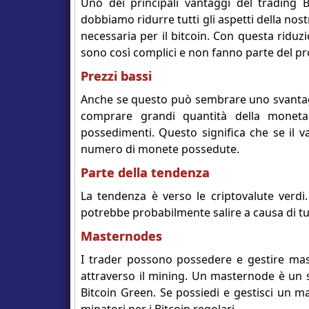
Uno dei principali vantaggi del trading B
dobbiamo ridurre tutti gli aspetti della nos
necessaria per il bitcoin. Con questa rid
sono così complici e non fanno parte del pr
Prezzi bassi
Anche se questo può sembrare uno svantaggi
comprare grandi quantità della monet
possedimenti. Questo significa che se il v
numero di monete possedute.
Parte della tendenza
La tendenza è verso le criptovalute verdi
potrebbe probabilmente salire a causa di tutt
Masternodes
I trader possono possedere e gestire mas
attraverso il mining. Un masternode è un s
Bitcoin Green. Se possiedi e gestisci un m