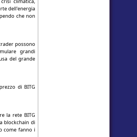
risi climatica,
rte dell'energia
sapendo che non
 trader possono
mulare grandi
ausa del grande
 prezzo di BITG
re la rete BITG
a blockchain di
io come fanno i