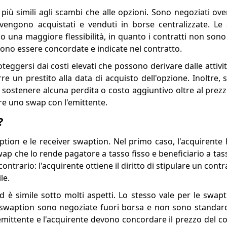
ù simili agli scambi che alle opzioni. Sono negoziati over
n vengono acquistati e venduti in borse centralizzate. L
o una maggiore flessibilità, in quanto i contratti non sono
ssono essere concordate e indicate nel contratto.
ggersi dai costi elevati che possono derivare dalle attività
un prestito alla data di acquisto dell'opzione. Inoltre, s
sostenere alcuna perdita o costo aggiuntivo oltre al prezzo
are uno swap con l'emittente.
?
tion e le receiver swaption. Nel primo caso, l'acquirente h
wap che lo rende pagatore a tasso fisso e beneficiario a tass
contrario: l'acquirente ottiene il diritto di stipulare un cont
le.
d è simile sotto molti aspetti. Lo stesso vale per le swapt
le swaption sono negoziate fuori borsa e non sono standar
l'emittente e l'acquirente devono concordare il prezzo del co