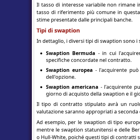
Il tasso di interesse variabile non rimane i
tasso di riferimento più comune in questa s
stime presentate dalle principali banche.
Tipi di swaption
In dettaglio, i diversi tipi di swaption sono i
Swaption Bermuda
- in cui l'acquir
specifiche concordate nel contratto.
Swaption europea
- l'acquirente può
dell'opzione.
Swaption americana
- l'acquirente p
giorno di acquisto della swaption e il g
Il tipo di contratto stipulato avrà un ruo
valutazione saranno appropriati a seconda de
Ad esempio, per le swaption di tipo europe
mentre le swaption statunitensi e delle B
o Hull-White, poiché questi tipi di contratt