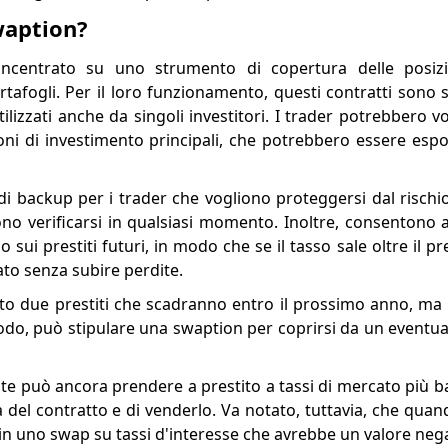
waption?
incentrato su uno strumento di copertura delle posizi
rtafogli. Per il loro funzionamento, questi contratti sono s
lizzati anche da singoli investitori. I trader potrebbero vol
i di investimento principali, che potrebbero essere espos
i backup per i trader che vogliono proteggersi dal rischio 
no verificarsi in qualsiasi momento. Inoltre, consentono a
sui prestiti futuri, in modo che se il tasso sale oltre il pr
ato senza subire perdite.
tto due prestiti che scadranno entro il prossimo anno, ma 
odo, può stipulare una swaption per coprirsi da un eventu
nte può ancora prendere a prestito a tassi di mercato più b
a del contratto e di venderlo. Va notato, tuttavia, che qua
a in uno swap su tassi d'interesse che avrebbe un valore nega