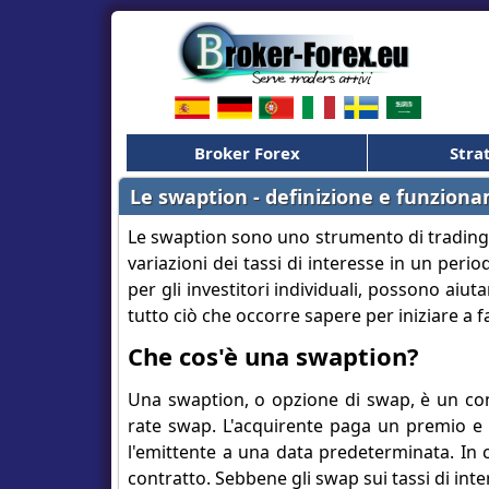
Broker Forex
Stra
Le swaption - definizione e funzion
Le swaption sono uno strumento di trading ch
variazioni dei tassi di interesse in un pe
per gli investitori individuali, possono aiut
tutto ciò che occorre sapere per iniziare a fa
Che cos'è una swaption?
Una swaption, o opzione di swap, è un cont
rate swap. L'acquirente paga un premio e o
l'emittente a una data predeterminata. In 
contratto. Sebbene gli swap sui tassi di inte