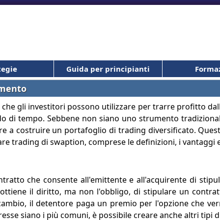
tegie
Guida per principianti
Forma
amento
e gli investitori possono utilizzare per trarre profitto dal
riodo di tempo. Sebbene non siano uno strumento tradiziona
are a costruire un portafoglio di trading diversificato. Quest
re trading di swaption, comprese le definizioni, i vantaggi e 
ratto che consente all'emittente e all'acquirente di stipul
ttiene il diritto, ma non l'obbligo, di stipulare un contra
cambio, il detentore paga un premio per l'opzione che verr
resse siano i più comuni, è possibile creare anche altri tipi 