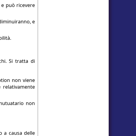
n e può ricevere
diminuiranno, e
ilità.
i. Si tratta di
ption non viene
è relativamente
 mutuatario non
to a causa delle