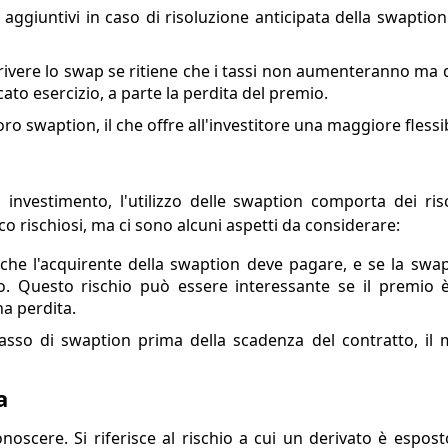
aggiuntivi in caso di risoluzione anticipata della swaptio
rivere lo swap se ritiene che i tassi non aumenteranno ma 
ato esercizio, a parte la perdita del premio.
o swaption, il che offre all'investitore una maggiore flessib
nvestimento, l'utilizzo delle swaption comporta dei risch
o rischiosi, ma ci sono alcuni aspetti da considerare:
 che l'acquirente della swaption deve pagare, e se la swa
o. Questo rischio può essere interessante se il premio 
na perdita.
tasso di swaption prima della scadenza del contratto, il
a
onoscere. Si riferisce al rischio a cui un derivato è espos