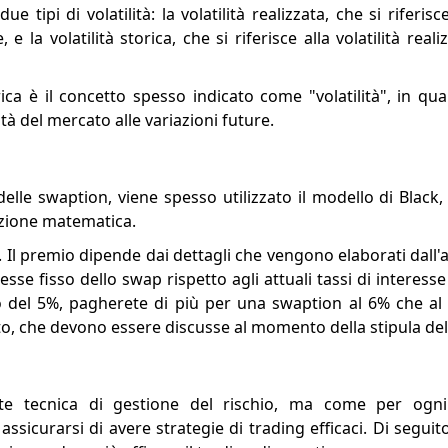
e tipi di volatilità: la volatilità realizzata, che si riferi
, e la volatilità storica, che si riferisce alla volatilità rea
orica è il concetto spesso indicato come "volatilità", in qua
ità del mercato alle variazioni future.
elle swaption, viene spesso utilizzato il modello di Black
azione matematica.
 Il premio dipende dai dettagli che vengono elaborati dall'
sse fisso dello swap rispetto agli attuali tassi di interess
o del 5%, pagherete di più per una swaption al 6% che al 7,
, che devono essere discusse al momento della stipula del
te tecnica di gestione del rischio, ma come per ogn
ssicurarsi di avere strategie di trading efficaci. Di seguit