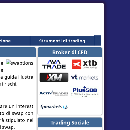
zione
Strumenti di trading
Broker di CFD
le
le
a guida illustra
i rischi.
are un interest
tto di swap con
à stipulato nel
Trading Sociale
di swap.