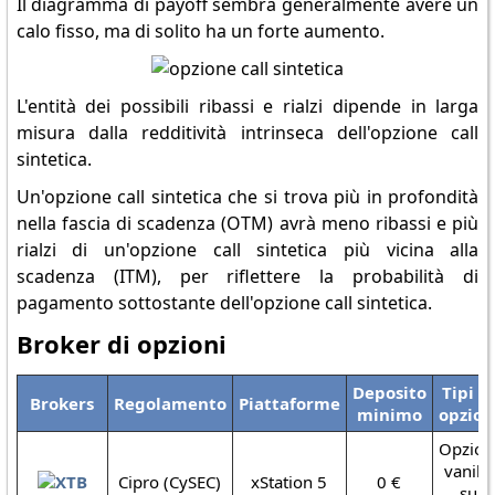
Il diagramma di payoff sembra generalmente avere un
calo fisso, ma di solito ha un forte aumento.
L'entità dei possibili ribassi e rialzi dipende in larga
misura dalla redditività intrinseca dell'opzione call
sintetica.
Un'opzione call sintetica che si trova più in profondità
nella fascia di scadenza (OTM) avrà meno ribassi e più
rialzi di un'opzione call sintetica più vicina alla
scadenza (ITM), per riflettere la probabilità di
pagamento sottostante dell'opzione call sintetica.
Broker di opzioni
Deposito
Tipi d
Brokers
Regolamento
Piattaforme
minimo
opzion
Opzion
vanilla
Cipro (CySEC)
xStation 5
0 €
su