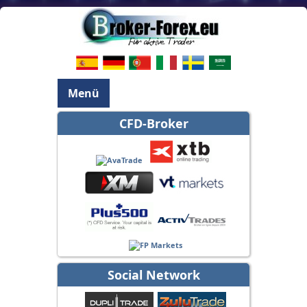
Menü
CFD-Broker
Social Network