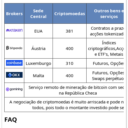
Sede
Outros bens e
Brokers
Criptomoedas
Central
serviços
Contratos a prazo,
EUA
381
acções tokenizadas
Índices
Áustria
400
criptográficos,Acçõe
e ETF's, Metais
Luxemburgo
310
Futuros, Opções
Futuros, Opções,
Malta
400
Swaps perpétuos
Serviço remoto de mineração de bitcoin com sede
na República Checa
A negociação de criptomoedas é muito arriscada e pode nã
todos, pois todo o montante investido pode ser 
FAQ