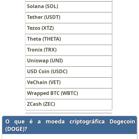
Solana (SOL)
Tether (USDT)
Tezos (XTZ)
Theta (THETA)
Tronix (TRX)
Uniswap (UNI)
USD Coin (USDC)
VeChain (VET)
Wrapped BTC (WBTC)
ZCash (ZEC)
O que é a moeda criptográfica Dogecoin
(DOGE)?