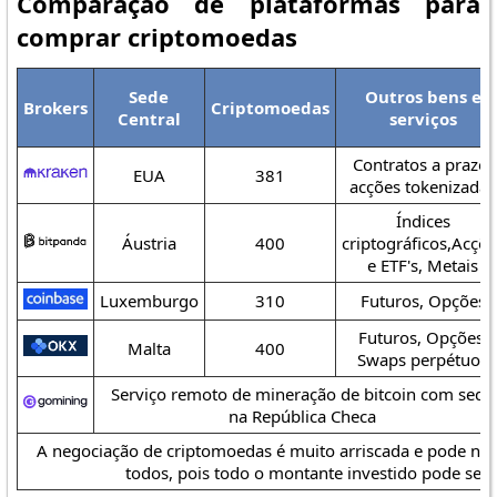
Comparação de plataformas para
comprar criptomoedas
Sede
Outros bens e
Brokers
Criptomoedas
Central
serviços
Contratos a prazo,
EUA
381
acções tokenizadas
Índices
Áustria
400
criptográficos,Acçõe
e ETF's, Metais
Luxemburgo
310
Futuros, Opções
Futuros, Opções,
Malta
400
Swaps perpétuos
Serviço remoto de mineração de bitcoin com sede
na República Checa
A negociação de criptomoedas é muito arriscada e pode nã
todos, pois todo o montante investido pode ser 