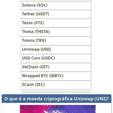
Solana (SOL)
Tether (USDT)
Tezos (XTZ)
Theta (THETA)
Tronix (TRX)
Uniswap (UNI)
USD Coin (USDC)
VeChain (VET)
Wrapped BTC (WBTC)
ZCash (ZEC)
O que é a moeda criptográfica Uniswap (UNI)?