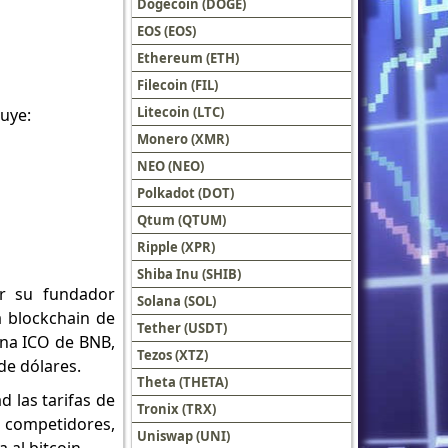
Dogecoin (DOGE)
EOS (EOS)
Ethereum (ETH)
Filecoin (FIL)
Litecoin (LTC)
luye:
Monero (XMR)
NEO (NEO)
Polkadot (DOT)
Qtum (QTUM)
Ripple (XPR)
Shiba Inu (SHIB)
r su fundador
Solana (SOL)
a blockchain de
Tether (USDT)
una ICO de BNB,
Tezos (XTZ)
de dólares.
Theta (THETA)
 las tarifas de
Tronix (TRX)
us competidores,
Uniswap (UNI)