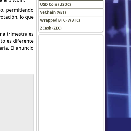
 al bitcoin.
USD Coin (USDC)
io, permitiendo
VeChain (VET)
otación, lo que
Wrapped BTC (WBTC)
ZCash (ZEC)
ema trimestrales
sto es diferente
ería. El anuncio