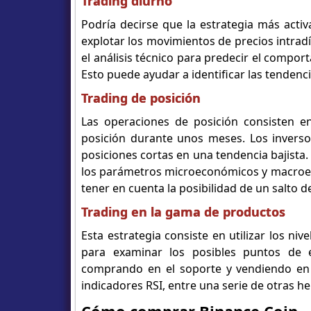
Trading diurno
Podría decirse que la estrategia más activ
explotar los movimientos de precios intradí
el análisis técnico para predecir el compo
Esto puede ayudar a identificar las tendenc
Trading de posición
Las operaciones de posición consisten e
posición durante unos meses. Los invers
posiciones cortas en una tendencia bajista. 
los parámetros microeconómicos y macroec
tener en cuenta la posibilidad de un salto 
Trading en la gama de productos
Esta estrategia consiste en utilizar los niv
para examinar los posibles puntos de e
comprando en el soporte y vendiendo en l
indicadores RSI, entre una serie de otras 
Cómo comprar Binance Coin