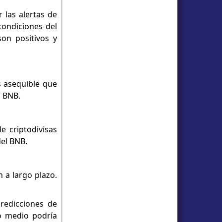
r las alertas de
condiciones del
on positivos y
s asequible que
l BNB.
 criptodivisas
del BNB.
 a largo plazo.
redicciones de
io medio podría