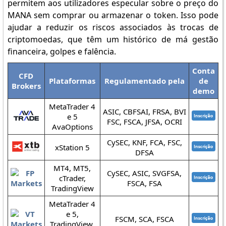
permitem aos utilizadores especular sobre o preço do
MANA sem comprar ou armazenar o token. Isso pode
ajudar a reduzir os riscos associados às trocas de
criptomoedas, que têm um histórico de má gestão
financeira, golpes e falência.
Conta
CFD
Plataformas
Regulamentado pela
de
Brokers
demo
MetaTrader 4
ASIC, CBFSAI, FRSA, BVI
e 5
FSC, FSCA, JFSA, OCRI
AvaOptions
CySEC, KNF, FCA, FSC,
xStation 5
DFSA
MT4, MT5,
CySEC, ASIC, SVGFSA,
cTrader,
FSCA, FSA
TradingView
MetaTrader 4
e 5,
FSCM, SCA, FSCA
TradingView,