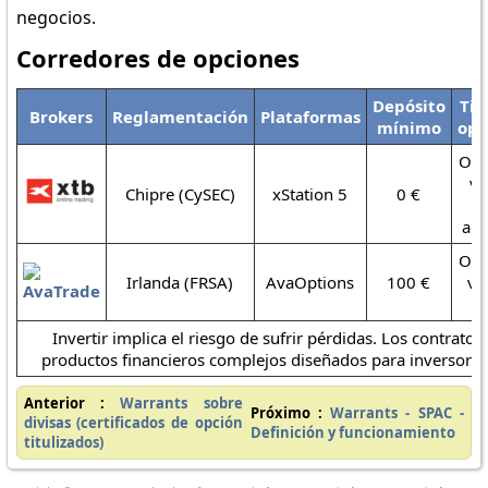
negocios.
Corredores de opciones
Depósito
Tip
Brokers
Reglamentación
Plataformas
mínimo
opc
Opc
va
Chipre (CySEC)
xStation 5
0 €
s
acc
Opc
Irlanda (FRSA)
AvaOptions
100 €
vai
(
Invertir implica el riesgo de sufrir pérdidas. Los contrato
productos financieros complejos diseñados para inversore
Anterior :
Warrants sobre
Próximo :
Warrants - SPAC -
divisas (certificados de opción
Definición y funcionamiento
titulizados)