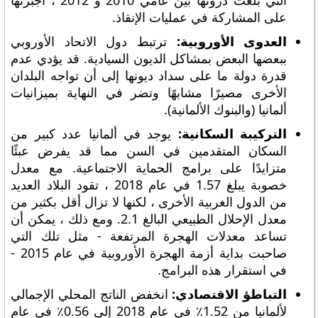
التي بلغت ذروتها بين عامي 2010 و 2012 ، أجبرتها
على المشاركة في عمليات الإنقاذ.
العدوى الأوروبية:
ترتبط دول الاتحاد الأوروبي
ببعضها البعض بمشاكل الديون السيادية. قد يؤدي عدم
قدرة دولة ما على سداد ديونها إلى أن تواجه البلدان
الأخرى مصيرًا مشابهًا وتضر في النهاية بميزانيات
ألمانيا (والبنوك الألمانية).
التركيبة السكانية:
يوجد في ألمانيا عدد كبير من
السكان المتقدمين في السن مما قد يفرض عبئًا
متزايدًا على برامج الحماية الاجتماعية. مع معدل
خصوبة يبلغ 1.57 في عام 2018 ، تقود البلاد العديد
من الدول الغربية الأخرى ، لكنها لا تزال أقل بكثير من
معدل الإحلال الطبيعي البالغ 2.1. ومع ذلك ، يمكن أن
تساعد معدلات الهجرة المرتفعة - مثل تلك التي
صاحبت بداية أزمة الهجرة الأوروبية في عام 2015 -
في استقرار هذه البرامج.
التباطؤ الاقتصادي:
انخفض الناتج المحلي الإجمالي
لألمانيا من 1.52٪ في عام 2018 إلى 0.56٪ في عام