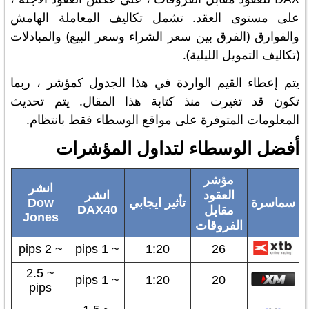
على مستوى العقد. تشمل تكاليف المعاملة الهامش
والفوارق (الفرق بين سعر الشراء وسعر البيع) والمبادلات
(تكاليف التمويل الليلية).
يتم إعطاء القيم الواردة في هذا الجدول كمؤشر ، ربما
تكون قد تغيرت منذ كتابة هذا المقال. يتم تحديث
المعلومات المتوفرة على مواقع الوسطاء فقط بانتظام.
أفضل الوسطاء لتداول المؤشرات
مؤشر
انشر
العقود
انشر
سماسرة
تأثير ايجابي
Dow
DAX40
مقابل
Jones
الفروقات
~ 2 pips
~ 1 pips
1:20
26
~ 2.5
~ 1 pips
1:20
20
pips