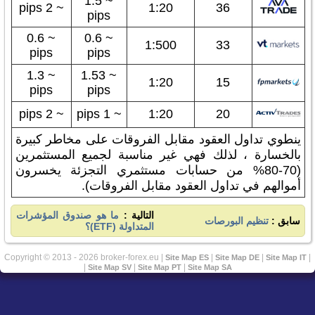
~ 1.5
~ 2 pips
1:20
36
pips
~ 0.6
~ 0.6
1:500
33
pips
pips
~ 1.3
~ 1.53
1:20
15
pips
pips
~ 2 pips
~ 1 pips
1:20
20
ينطوي تداول العقود مقابل الفروقات على مخاطر كبيرة
بالخسارة ، لذلك فهي غير مناسبة لجميع المستثمرين
(70-80% من حسابات مستثمري التجزئة يخسرون
أموالهم في تداول العقود مقابل الفروقات).
التالية :
ما هو صندوق المؤشرات
سابق :
تنظيم البورصات
المتداولة (ETF)؟
Copyright © 2013 - 2026 broker-forex.eu |
|
|
|
Site Map ES
Site Map DE
Site Map IT
|
|
|
Site Map SV
Site Map PT
Site Map SA