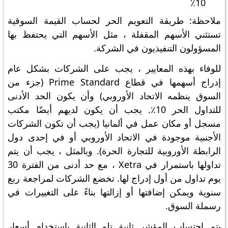
10٪
ملاحظة: طريقة التعويم الحر لحساب القيمة السوقية
تستثني الأسهم المقفلة ، مثل الأسهم التي يحتفظ بها
المسؤولون التنفيذيون في الشركة.
للوفاء بهذه المعايير ، يجب على الشركات بشكل عام
إدراج أسهمها في قطاع Prime Standard (جزء من
السوق ينظمه الاتحاد الأوروبي) وأن يكون الحد الأدنى
للتداول الحر 10٪. يجب أن يكون لديهم أيضًا مكتب
مسجل أو مكان عمل في ألمانيا (يجب أن تكون الشركات
الأجنبية موجودة في الاتحاد الأوروبي أو في إحدى دول
الرابطة الأوروبية للتجارة الحرة). وبالمثل ، يجب أن يتم
تداولها باستمرار في Xetra ، مع حد أدنى من الفترة 30
يوم تداول من أول إدراج لها. تخضع الشركات لمراجعة ربع
سنوية ويمكن إضافتها أو إزالتها بناءً على التغييرات في
رسملة السوق.
يتم احتساب المؤشر ثانية تلو الثانية باستخدام أسعار