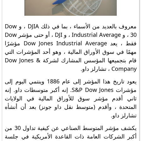
معروف بالعديد من الأسماء ، بما في ذلك DJIA ، و Dow
30 ، و Industrial Average ، و DJI ، أو حتى مؤشر Dow
​​فقط ، يعد Dow Jones Industrial Average مؤشرًا
مهمًا في سوق الأوراق المالية ، وهو أحد المؤشرات التي
قام بتجميعها المؤسس المشارك لشركة Dow Jones &
Company ، تشارلز داو.
يعود تاريخ هذا المؤشر إلى عام 1886 وينتمي اليوم إلى
مؤشرات S&P Dow Jones. إنه أكبر متوسطات داو. إنه
ثاني أقدم مؤشر سوق للأوراق المالية في الولايات
المتحدة ، وأقدم (متوسط ​​نقل داو جونز) بعد أن أنشأه
تشارلز داو.
يكشف مؤشر المتوسط ​​الصناعي عن كيفية تداول 30 من
أكبر الشركات العامة ذات القاعدة الأمريكية في جلسة