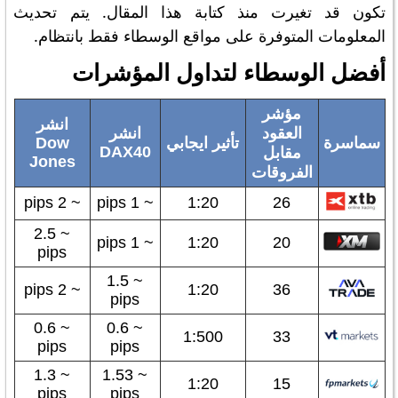
تكون قد تغيرت منذ كتابة هذا المقال. يتم تحديث
المعلومات المتوفرة على مواقع الوسطاء فقط بانتظام.
أفضل الوسطاء لتداول المؤشرات
مؤشر
انشر
العقود
انشر
سماسرة
تأثير ايجابي
Dow
DAX40
مقابل
Jones
الفروقات
~ 2 pips
~ 1 pips
1:20
26
~ 2.5
~ 1 pips
1:20
20
pips
~ 1.5
~ 2 pips
1:20
36
pips
~ 0.6
~ 0.6
1:500
33
pips
pips
~ 1.3
~ 1.53
1:20
15
pips
pips