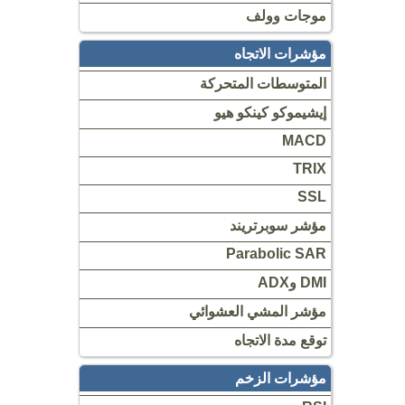
موجات وولف
مؤشرات الاتجاه
المتوسطات المتحركة
إيشيموكو كينكو هيو
MACD
TRIX
SSL
مؤشر سوبرتريند
Parabolic SAR
DMI وADX
مؤشر المشي العشوائي
توقع مدة الاتجاه
مؤشرات الزخم