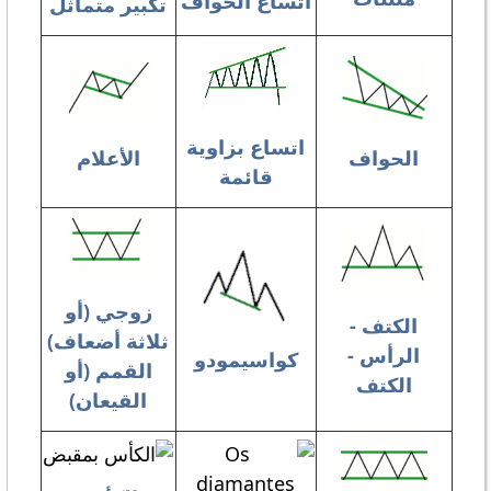
اتساع الحواف
تكبير متماثل
اتساع بزاوية
الحواف
الأعلام
قائمة
زوجي (أو
الكتف -
ثلاثة أضعاف)
الرأس -
كواسيمودو
القمم (أو
الكتف
القيعان)