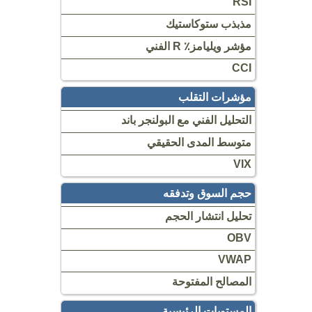
RSI
مذبذب ستوكاستيك
مؤشر ويليامز٪ R الفني
CCI
مؤشرات التقلب
التحليل الفني مع البولنجر باند
متوسط المدى الحقيقي
VIX
حجم السوق وتدفقه
تحليل انتشار الحجم
OBV
VWAP
المصالح المفتوحة
المستويات الرئيسية