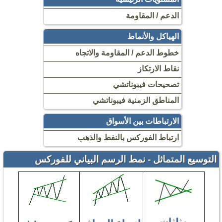
الدعم / المقاومة
الهياكل والأنماط
خطوط الدعم / المقاومة والاتجاه
نقاط الارتكاز
تصحيحات فيبوناتشي
المناطق الزمنية فيبوناتشي
الارتباطات بين الأسواق
ارتباط الفوركس بالنفط والذهب
التوسيع المتماثل - نمط الرسم البياني للفوركس
مثلثات