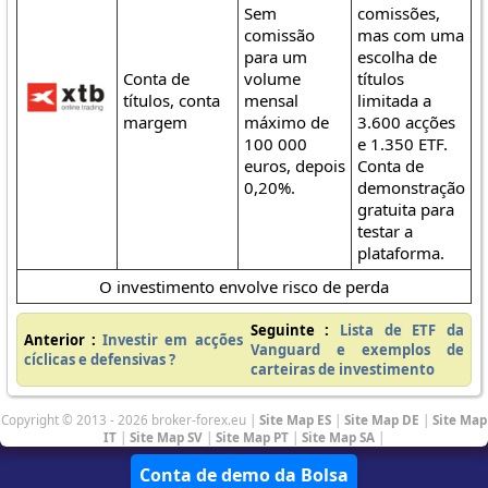
Sem
comissões,
comissão
mas com uma
para um
escolha de
Conta de
volume
títulos
títulos, conta
mensal
limitada a
margem
máximo de
3.600 acções
100 000
e 1.350 ETF.
euros, depois
Conta de
0,20%.
demonstração
gratuita para
testar a
plataforma.
O investimento envolve risco de perda
Seguinte :
Lista de ETF da
Anterior :
Investir em acções
Vanguard e exemplos de
cíclicas e defensivas ?
carteiras de investimento
Copyright © 2013 - 2026 broker-forex.eu |
Site Map ES
|
Site Map DE
|
Site Map
IT
|
Site Map SV
|
Site Map PT
|
Site Map SA
|
Conta de demo da Bolsa