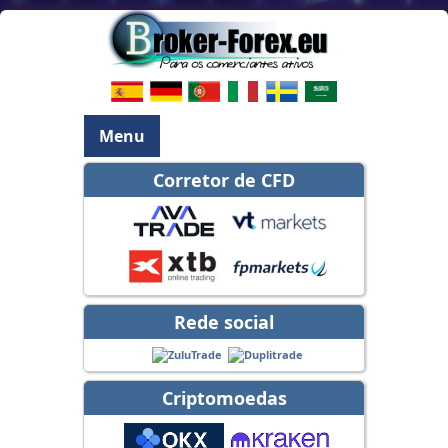
Menu
Corretor de CFD
Rede social
Criptomoedas