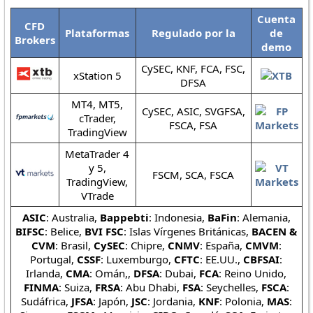
Cuenta
CFD
Plataformas
Regulado por la
de
Brokers
demo
CySEC, KNF, FCA, FSC,
xStation 5
DFSA
MT4, MT5,
CySEC, ASIC, SVGFSA,
cTrader,
FSCA, FSA
TradingView
MetaTrader 4
y 5,
FSCM, SCA, FSCA
TradingView,
VTrade
ASIC
: Australia,
Bappebti
: Indonesia,
BaFin
: Alemania,
BIFSC
: Belice,
BVI FSC
: Islas Vírgenes Británicas,
BACEN &
CVM
: Brasil,
CySEC
: Chipre,
CNMV
: España,
CMVM
:
Portugal,
CSSF
: Luxemburgo,
CFTC
: EE.UU.,
CBFSAI
:
Irlanda,
CMA
: Omán,,
DFSA
: Dubai,
FCA
: Reino Unido,
FINMA
: Suiza,
FRSA
: Abu Dhabi,
FSA
: Seychelles,
FSCA
:
Sudáfrica,
JFSA
: Japón,
JSC
: Jordania,
KNF
: Polonia,
MAS
: