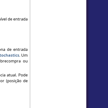
ível de entrada
ona de entrada
tochastics
. Um
obrecompra ou
ia atual. Pode
or (posição de