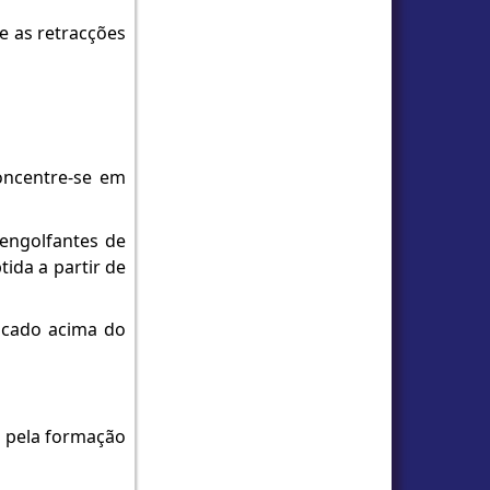
e as retracções
Concentre-se em
 engolfantes de
ida a partir de
locado acima do
a pela formação