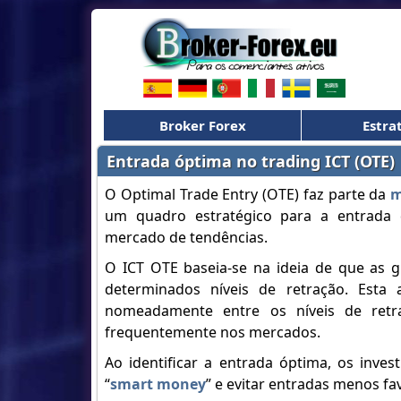
Broker Forex
Estra
Entrada óptima no trading ICT (OTE)
O Optimal Trade Entry (OTE) faz parte da
m
um quadro estratégico para a entrada 
mercado de tendências.
O ICT OTE baseia-se na ideia de que as g
determinados níveis de retração. Est
nomeadamente entre os níveis de retra
frequentemente nos mercados.
Ao identificar a entrada óptima, os inv
“
smart money
” e evitar entradas menos fa