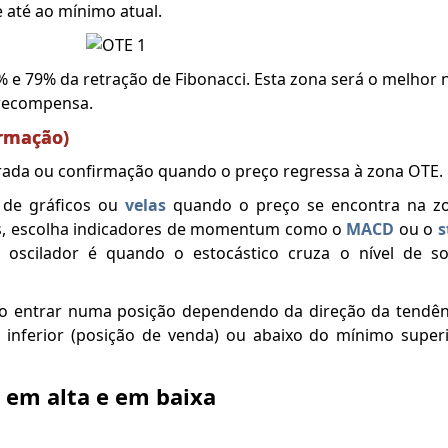
e até ao mínimo atual.
% e 79% da retração de Fibonacci. Esta zona será o melhor n
/recompensa.
irmação)
ntrada ou confirmação quando o preço regressa à zona OTE.
s de gráficos ou
velas
quando o preço se encontra na z
ores, escolha indicadores de momentum como o
MACD
ou o
s
oscilador é quando o estocástico cruza o nível de s
o entrar numa posição dependendo da direção da tendênc
 inferior (posição de venda) ou abaixo do mínimo superi
 em alta e em baixa