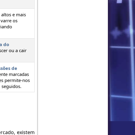
altos e mais
 varre os
riando
a do
cer ou a cair
ssões de
ente marcadas
es permite-nos
 seguidos.
ercado, existem