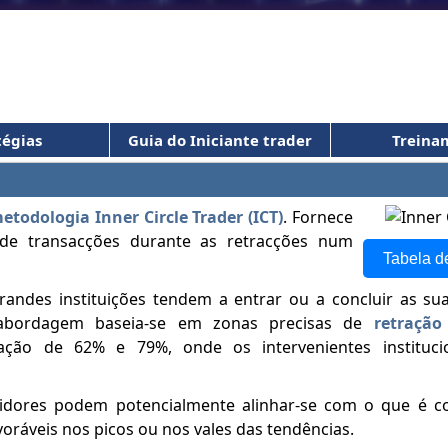
tégias
Guia do Iniciante trader
Treina
etodologia Inner Circle Trader (ICT)
. Fornece
de transacções durante as retracções num
Tabela d
randes instituições tendem a entrar ou a concluir as s
a abordagem baseia-se em zonas precisas de
retração
ção de 62% e 79%, onde os intervenientes institucio
estidores podem potencialmente alinhar-se com o que é 
voráveis nos picos ou nos vales das tendências.