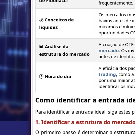
de Fibonacci
frequentemente.
Os mercados move
💰
Conceitos de
baixos antes de i
máximos e mínimos
liquidez
oportunidades OT
A criação de OT
📊
Análise da
mercado
. Os in
estrutura do mercado
antes de identif
A eficácia dos pa
trading
, como a
🕓
Hora do dia
por uma maior ati
identificar os m
Como identificar a entrada id
Para identificar a entrada ideal, siga estes 
1. Identificar a estrutura do mercad
O primeiro passo é determinar a estrutur