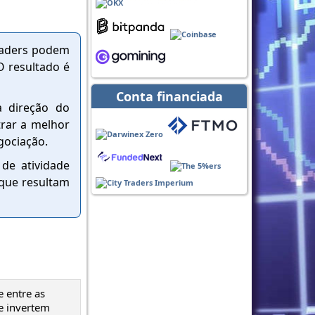
traders podem
O resultado é
Conta financiada
a direção do
trar a melhor
gociação.
de atividade
 que resultam
e entre as
e invertem