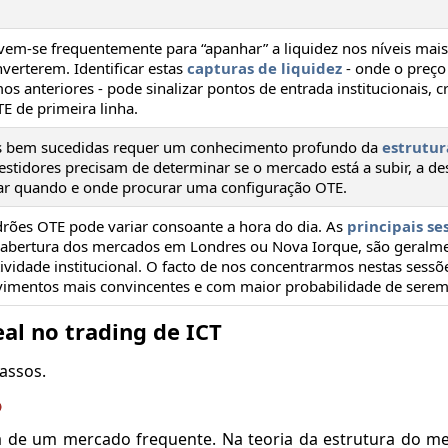
m-se frequentemente para “apanhar” a liquidez nos níveis mais 
nverterem. Identificar estas
capturas de liquidez
- onde o preço
 anteriores - pode sinalizar pontos de entrada institucionais, c
E de primeira linha.
Es bem sucedidas requer um conhecimento profundo da
estrutur
vestidores precisam de determinar se o mercado está a subir, a des
icar quando e onde procurar uma configuração OTE.
drões OTE pode variar consoante a hora do dia. As
principais se
 abertura dos mercados em Londres ou Nova Iorque, são geralm
vidade institucional. O facto de nos concentrarmos nestas sessõ
ovimentos mais convincentes e com maior probabilidade de serem
eal no trading de ICT
passos.
o
a de um mercado frequente. Na teoria da estrutura do m