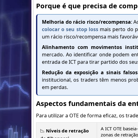
Porque é que precisa de com
Melhoria do rácio risco/recompensa
: 
colocar o seu stop loss
mais perto do po
um rácio risco/recompensa mais favoráve
Alinhamento com movimentos instit
mercado. Ao identificar onde podem ent
entrada de ICT para tirar partido dos s
Redução da exposição a sinais falsos
institucional, os traders têm menos pr
em perdas.
Aspectos fundamentais da en
Para utilizar a OTE de forma eficaz, os tra
A ICT OTE baseia-
📉
Níveis de retração
zonas de retraçã