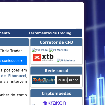
mento
Ferramentas de trading
Corretor de CFD
e conteúdos ▾
uas posições em
Rede social
 de Fibonacci
,
nais intervêm
Criptomoedas
conhecido como