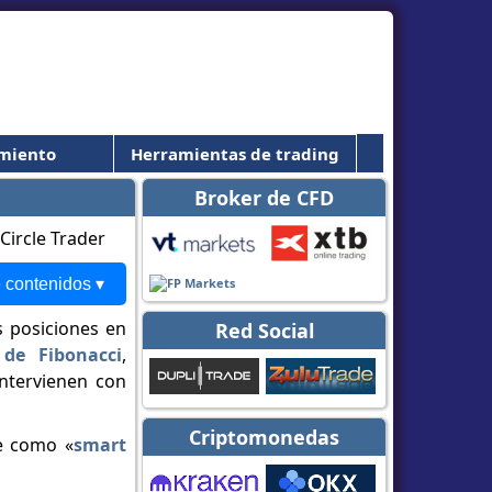
miento
Herramientas de trading
Broker de CFD
 contenidos ▾
s posiciones en
Red Social
 de Fibonacci
,
intervienen con
Criptomonedas
ce como «
smart