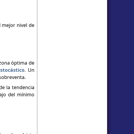
l mejor nivel de
 zona óptima de
estocástico
. Un
 sobreventa.
de la tendencia
bajo del mínimo