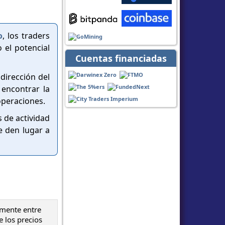
o
, los traders
 el potencial
Cuentas financiadas
 dirección del
 encontrar la
operaciones.
s de actividad
e den lugar a
lmente entre
e los precios