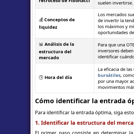
retroceso de Fibonacci
suelen invertirse.
Los mercados suel
💰
Conceptos de
de invertir la ten
los máximos y mí
liquidez
oportunidades de
📊
Análisis de la
Para que una OTE 
inversores deben 
estructura del
identificar cuán
mercado
La eficacia de la
bursátiles
, como
🕓
Hora del día
por una mayor act
movimientos más 
Cómo identificar la entrada ó
Para identificar la entrada óptima, siga est
1. Identificar la estructura del merc
El primer paso consiste en determinar la