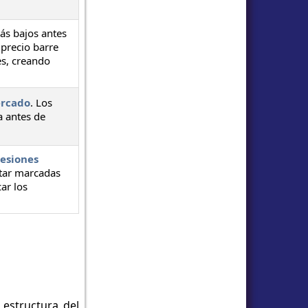
ás bajos antes
precio barre
es, creando
ercado
. Los
a antes de
sesiones
star marcadas
ar los
 estructura del