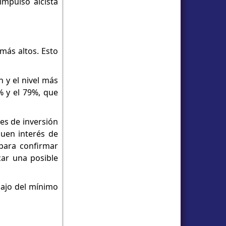
impulso alcista
más altos. Esto
n y el nivel más
2% y el 79%, que
es de inversión
quen interés de
para confirmar
car una posible
bajo del mínimo