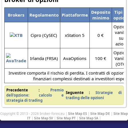
Deposito
Tipi d
Brokers
Regolamento
Piattaforme
minimo
opzion
Opzion
vanilla
Cipro (CySEC)
xStation 5
0 €
su
azioni
Opzion
Irlanda (FRSA)
AvaOptions
100 €
Vanilla
(OTC)
Investire comporta il rischio di perdita. I contratti di opzion
finanziari complessi destinati a investitori espert
Precedente :
Premio
Seguente :
Strategie di
dell'opzione: calcolo e
trading delle opzioni
strategia di trading
Copyright © 2013 - 2026 broker-forex.eu |
Site Map ES
|
Site Map DE
|
Site Map
IT
|
Site Map SV
|
Site Map PT
|
Site Map SA
|