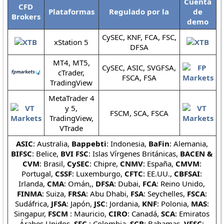
Cuenta
CFD
Plataformas
Regulado por la
de
Brokers
demo
CySEC, KNF, FCA, FSC,
xStation 5
DFSA
MT4, MT5,
CySEC, ASIC, SVGFSA,
cTrader,
FSCA, FSA
TradingView
MetaTrader 4
y 5,
FSCM, SCA, FSCA
TradingView,
VTrade
ASIC
: Australia,
Bappebti
: Indonesia,
BaFin
: Alemania,
BIFSC
: Belice,
BVI FSC
: Islas Vírgenes Británicas,
BACEN &
CVM
: Brasil,
CySEC
: Chipre,
CNMV
: España,
CMVM
:
Portugal,
CSSF
: Luxemburgo,
CFTC
: EE.UU.,
CBFSAI
:
Irlanda,
CMA
: Omán,,
DFSA
: Dubai,
FCA
: Reino Unido,
FINMA
: Suiza,
FRSA
: Abu Dhabi,
FSA
: Seychelles,
FSCA
:
Sudáfrica,
JFSA
: Japón,
JSC
: Jordania,
KNF
: Polonia,
MAS
:
Singapur,
FSCM
: Mauricio,
CIRO
: Canadá,
SCA
: Emiratos
Árabes Unidos,
SFC
: Colombia,
SCB
: Bahamas,
VFSC
: