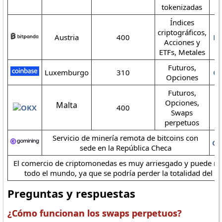
tokenizadas
Índices
criptográficos,
Austria
400
Bi
Acciones y
ETFs, Metales
Futuros,
Luxemburgo
310
Co
Opciones
Futuros,
Opciones,
Malta
400
Swaps
perpetuos
Servicio de minería remota de bitcoins con
Go
sede en la República Checa
El comercio de criptomonedas es muy arriesgado y puede no
todo el mundo, ya que se podría perder la totalidad del i
Preguntas y respuestas
¿Cómo funcionan los swaps perpetuos?