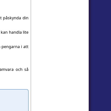
tt påskynda din
u kan handla lite
 pengarna i att
ramvara och så