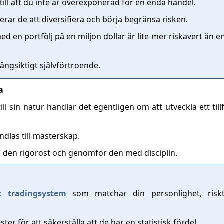
e till att du inte är överexponerad för en enda handel.
rar de att diversifiera och börja begränsa risken.
med en portfölj på en miljon dollar är lite mer riskavert än
 långsiktigt självförtroende.
a
l sin natur handlar det egentligen om att utveckla ett tillf
ndlas till mästerskap.
ta den rigoröst och genomför den med disciplin.
t tradingsystem
som matchar din personlighet, riskt
ter för att säkerställa att de har en statistisk fördel.