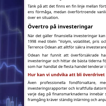
Tänk på att det finns en fin linje mellan f
ens förmåga, medan överförtroende vanligt
över en situation.
Övertro på investeringar
När det gäller finansiella investeringar k
1998 med titeln "Volym, volatilitet, pris 
Terrence Odean att alltför säkra investerare
Odean har funnit att överförsäkrade han
investeringar och hittar de bästa tiderna 
som har handlat de flesta handel tenderar 
Hur kan vi undvika att bli överdrivet
Även professionella fondförvaltare, med
investeringsrapporter och kraftfulla dator
varje dag på finansmarknaderna innebär s
framgång kräver ständig inlärning och anp