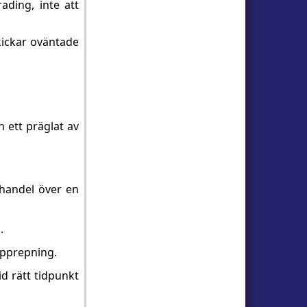
ding, inte att
kickar oväntade
h ett präglat av
 handel över en
.
 upprepning.
id rätt tidpunkt