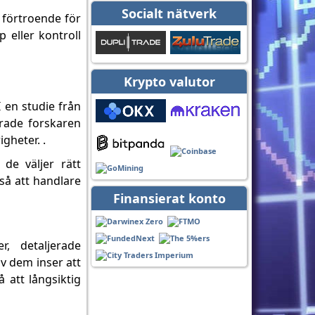
Socialt nätverk
t förtroende för
 eller kontroll
Krypto valutor
 en studie från
erade forskaren
gheter. .
de väljer rätt
så att handlare
Finansierat konto
r, detaljerade
v dem inser att
 att långsiktig