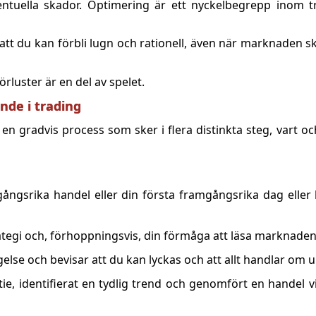
tuella skador. Optimering är ett nyckelbegrepp inom tra
 att du kan förbli lugn och rationell, även när marknaden s
örluster är en del av spelet.
ende i trading
en gradvis process som sker i flera distinkta steg, vart oc
gångsrika handel eller din första framgångsrika dag eller
trategi och, förhoppningsvis, din förmåga att läsa marknaden
ygelse och bevisar att du kan lyckas och att allt handlar om
tie, identifierat en tydlig trend och genomfört en handel v