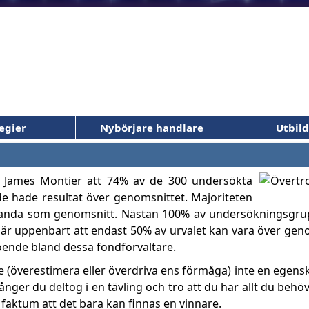
egier
Nybörjare handlare
Utbil
en James Montier att 74% av de 300 undersökta
de hade resultat över genomsnittet. Majoriteten
tanda som genomsnitt. Nästan 100% av undersökningsg
 är uppenbart att endast 50% av urvalet kan vara över geno
roende bland dessa fondförvaltare.
e (överestimera eller överdriva ens förmåga) inte en egen
ger du deltog i en tävling och tro att du har allt du behöv
 faktum att det bara kan finnas en vinnare.