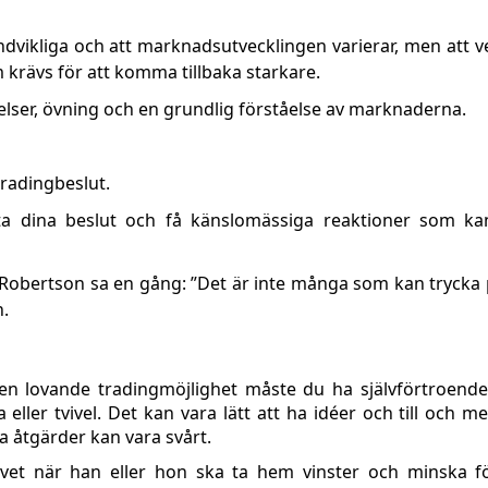
undvikliga och att marknadsutvecklingen varierar, men att v
krävs för att komma tillbaka starkare.
delser, övning och en grundlig förståelse av marknaderna.
tradingbeslut.
ätta dina beslut och få känslomässiga reaktioner som ka
obertson sa en gång: ”Det är inte många som kan trycka 
n.
en lovande tradingmöjlighet måste du ha självförtroende
eller tvivel. Det kan vara lätt att ha idéer och till och me
ta åtgärder kan vara svårt.
 vet när han eller hon ska ta hem vinster och minska fö