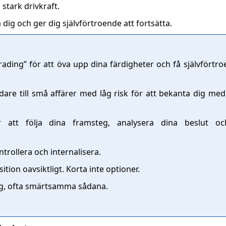
 stark drivkraft.
dig och ger dig självförtroende att fortsätta.
rading” för att öva upp dina färdigheter och få självförtro
re till små affärer med låg risk för att bekanta dig med
 att följa dina framsteg, analysera dina beslut och
trollera och internalisera.
ition oavsiktligt. Korta inte optioner.
ag, ofta smärtsamma sådana.