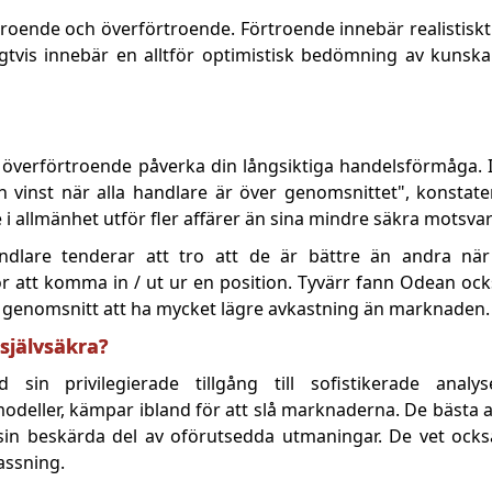
örtroende och överförtroende. Förtroende innebär realistisk
vis innebär en alltför optimistisk bedömning av kunskap
an överförtroende påverka din långsiktiga handelsförmåga. I
och vinst när alla handlare är över genomsnittet", konstat
 i allmänhet utför fler affärer än sina mindre säkra motsvari
dlare tenderar att tro att de är bättre än andra när 
för att komma in / ut ur en position. Tyvärr fann Odean ock
i genomsnitt att ha mycket lägre avkastning än marknaden.
 självsäkra?
 sin privilegierade tillgång till sofistikerade analyse
modeller, kämpar ibland för att slå marknaderna. De bästa a
in beskärda del av oförutsedda utmaningar. De vet också
assning.