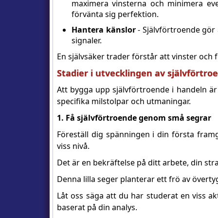
maximera vinsterna och minimera even
förvänta sig perfektion.
Hantera känslor
- Självförtroende gör
signaler.
En självsäker trader förstår att vinster och f
Stadier i utvecklingen av självförtro
Att bygga upp självförtroende i handeln är 
specifika milstolpar och utmaningar.
1. Få självförtroende genom små segrar
Föreställ dig spänningen i din första fram
viss nivå.
Det är en bekräftelse på ditt arbete, din s
Denna lilla seger planterar ett frö av övert
Låt oss säga att du har studerat en viss ak
baserat på din analys.