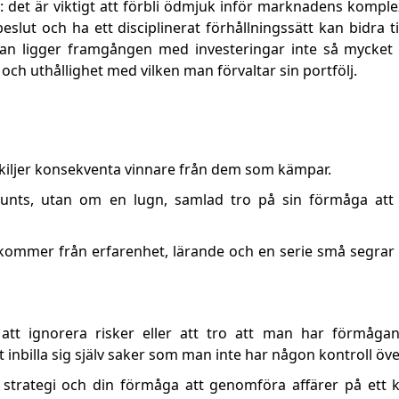
: det är viktigt att förbli ödmjuk inför marknadens komple
eslut och ha ett disciplinerat förhållningssätt kan bidra ti
dan ligger framgången med investeringar inte så mycket
ch uthållighet med vilken man förvaltar sin portfölj.
 skiljer konsekventa vinnare från dem som kämpar.
tunts, utan om en lugn, samlad tro på sin förmåga att
t kommer från erfarenhet, lärande och en serie små segra
att ignorera risker eller att tro att man har förmågan
inbilla sig själv saker som man inte har någon kontroll öve
n strategi och din förmåga att genomföra affärer på ett