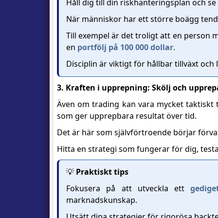
Håll dig till din riskhanteringsplan och s
När människor har ett större boägg tende
Till exempel är det troligt att en person 
en
portfölj på 100 000 dollar
.
Disciplin är viktigt för hållbar tillväxt och
3. Kraften i upprepning: Skölj och upprep
Även om trading kan vara mycket taktiskt til
som ger upprepbara resultat över tid.
Det är här som självförtroende börjar förva
Hitta en strategi som fungerar för dig, tes
💡
Praktiskt tips
Fokusera på att utveckla ett
gedige
marknadskunskap.
Utsätt dina strategier för rigorösa backtes