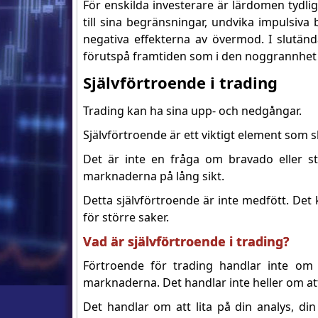
För enskilda investerare är lärdomen tydlig
till sina begränsningar, undvika impulsiva b
negativa effekterna av övermod. I slutän
förutspå framtiden som i den noggrannhet o
Självförtroende i trading
Trading kan ha sina upp- och nedgångar.
Självförtroende är ett viktigt element som
Det är inte en fråga om bravado eller s
marknaderna på lång sikt.
Detta självförtroende är inte medfött. De
för större saker.
Vad är självförtroende i trading?
Förtroende för trading handlar inte om 
marknaderna. Det handlar inte heller om att 
Det handlar om att lita på din analys, di