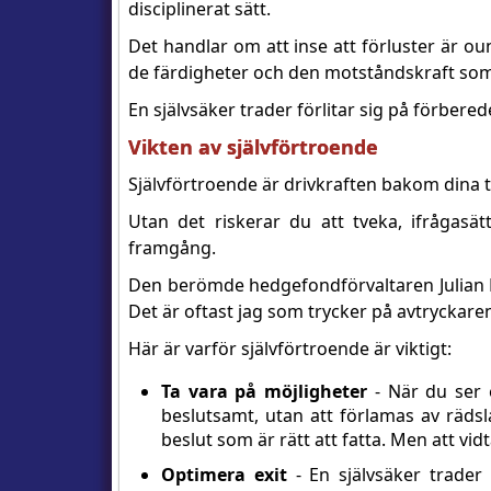
disciplinerat sätt.
Det handlar om att inse att förluster är o
de färdigheter och den motståndskraft som 
En självsäker trader förlitar sig på förbere
Vikten av självförtroende
Självförtroende är drivkraften bakom dina 
Utan det riskerar du att tveka, ifrågas
framgång.
Den berömde hedgefondförvaltaren Julian R
Det är oftast jag som trycker på avtryckare
Här är varför självförtroende är viktigt:
Ta vara på möjligheter
- När du ser 
beslutsamt, utan att förlamas av rädsla 
beslut som är rätt att fatta. Men att vid
Optimera exit
- En självsäker trader