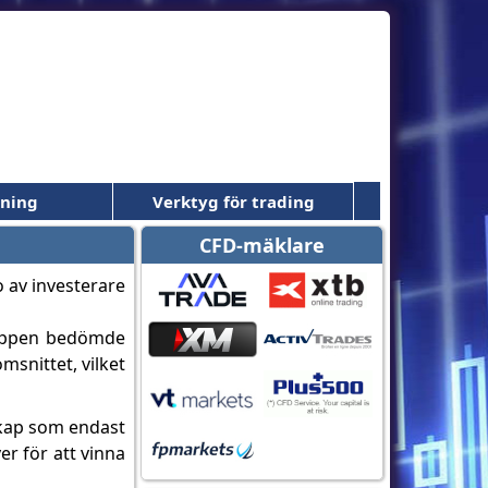
dning
Verktyg för trading
CFD-mäklare
ruppen bedömde
msnittet, vilket
skap som endast
er för att vinna