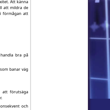
xitet. Att känna
ll att mildra de
 i förmågan att
 handla bra på
r som banar väg
 att förutsäga
r.
 konsekvent och