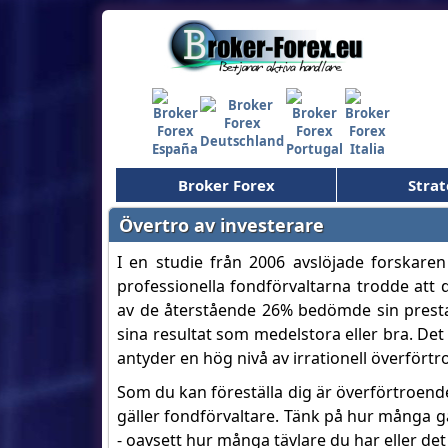
Broker Forex
Strat
Övertro av investerare
I en studie från 2006 avslöjade forskar
professionella fondförvaltarna trodde att 
av de återstående 26% bedömde sin pres
sina resultat som medelstora eller bra. Det
antyder en hög nivå av irrationell överfört
Som du kan föreställa dig är överförtroend
gäller fondförvaltare. Tänk på hur många gån
- oavsett hur många tävlare du har eller det