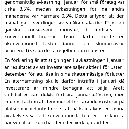
genomsnittlig avkastning i januari för små företag var
cirka 3,5%, medan avkastningen för de andra
månaderna var närmare 0,5%. Detta antyder att den
månatliga utvecklingen av småkapitalaktier följer ett
ganska konsekvent mönster, i motsats till
konventionell finansiell teori. Därför måste en
okonventionell faktor (annat än slumpmässig
promenad) skapa detta regelbundna mönster.
En förklaring är att stigningen i avkastningen i januari
är resultatet av att investerare säljer aktier i förluster i
december för att låsa in sina skattemässiga förluster.
En återhämtning skulle därför inträffa i januari då
investerare är mindre benägna att sälja. Årets
slutskatter kan delvis förklara januari-effekten, men
inte det faktum att fenomenet fortfarande existerar på
platser där det inte finns skatt på kapitalvinster. Denna
avvikelse visar att konventionella teorier inte kan ta
hänsyn till allt som händer i den verkliga världen.