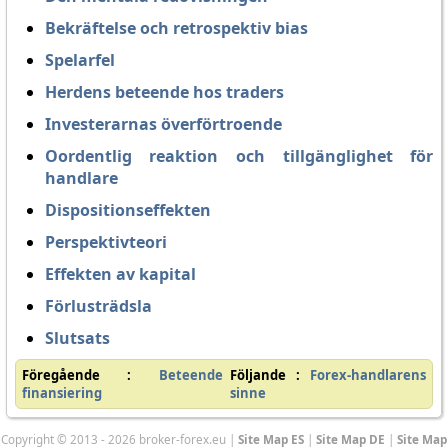
Bekräftelse och retrospektiv bias
Spelarfel
Herdens beteende hos traders
Investerarnas överförtroende
Oordentlig reaktion och tillgänglighet för
handlare
Dispositionseffekten
Perspektivteori
Effekten av kapital
Förlusträdsla
Slutsats
Föregående :
Beteende
Följande :
Forex-handlarens
finansiering
sinne
Copyright © 2013 - 2026 broker-forex.eu |
Site Map ES
|
Site Map DE
|
Site Map