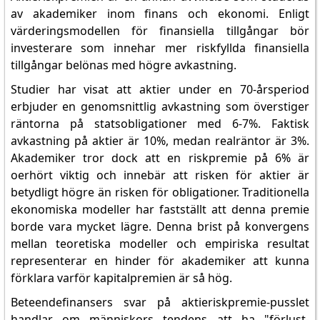
av akademiker inom finans och ekonomi. Enligt
värderingsmodellen för finansiella tillgångar bör
investerare som innehar mer riskfyllda finansiella
tillgångar belönas med högre avkastning.
Studier har visat att aktier under en 70-årsperiod
erbjuder en genomsnittlig avkastning som överstiger
räntorna på statsobligationer med 6-7%. Faktisk
avkastning på aktier är 10%, medan realräntor är 3%.
Akademiker tror dock att en riskpremie på 6% är
oerhört viktig och innebär att risken för aktier är
betydligt högre än risken för obligationer. Traditionella
ekonomiska modeller har fastställt att denna premie
borde vara mycket lägre. Denna brist på konvergens
mellan teoretiska modeller och empiriska resultat
representerar en hinder för akademiker att kunna
förklara varför kapitalpremien är så hög.
Beteendefinansers svar på aktieriskpremie-pusslet
handlar om människors tendens att ha "förlust-