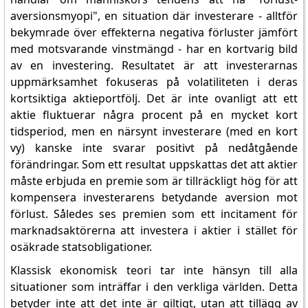
aversionsmyopi", en situation där investerare - alltför
bekymrade över effekterna negativa förluster jämfört
med motsvarande vinstmängd - har en kortvarig bild
av en investering. Resultatet är att investerarnas
uppmärksamhet fokuseras på volatiliteten i deras
kortsiktiga aktieportfölj. Det är inte ovanligt att ett
aktie fluktuerar några procent på en mycket kort
tidsperiod, men en närsynt investerare (med en kort
vy) kanske inte svarar positivt på nedåtgående
förändringar. Som ett resultat uppskattas det att aktier
måste erbjuda en premie som är tillräckligt hög för att
kompensera investerarens betydande aversion mot
förlust. Således ses premien som ett incitament för
marknadsaktörerna att investera i aktier i stället för
osäkrade statsobligationer.
Klassisk ekonomisk teori tar inte hänsyn till alla
situationer som inträffar i den verkliga världen. Detta
betyder inte att det inte är giltigt, utan att tillägg av