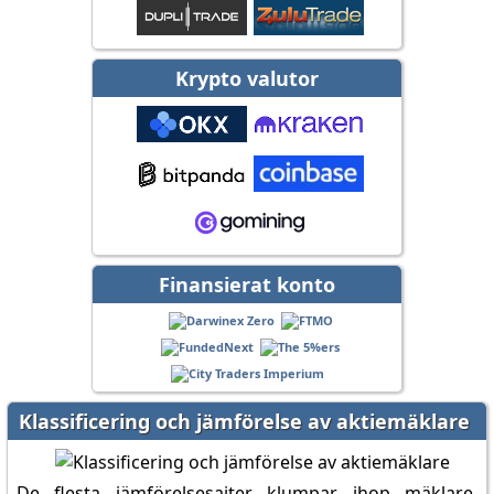
Krypto valutor
Finansierat konto
Klassificering och jämförelse av aktiemäklare
De flesta jämförelsesajter klumpar ihop mäklare,