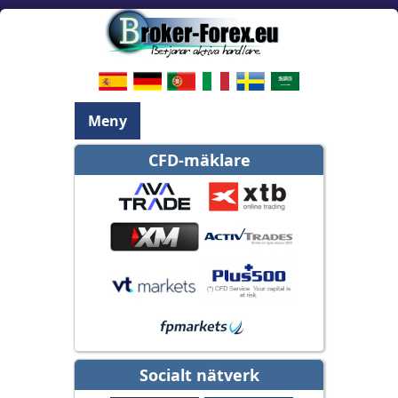
Meny
CFD-mäklare
Socialt nätverk