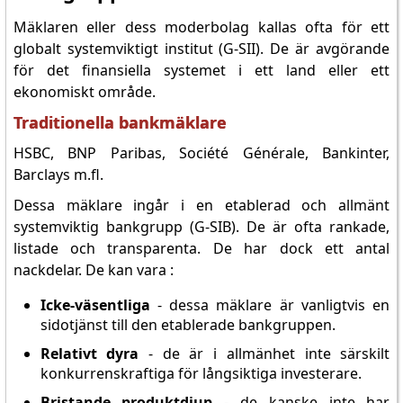
Mäklaren eller dess moderbolag kallas ofta för ett
globalt systemviktigt institut (G-SII). De är avgörande
för det finansiella systemet i ett land eller ett
ekonomiskt område.
Traditionella bankmäklare
HSBC, BNP Paribas, Société Générale, Bankinter,
Barclays m.fl.
Dessa mäklare ingår i en etablerad och allmänt
systemviktig bankgrupp (G-SIB). De är ofta rankade,
listade och transparenta. De har dock ett antal
nackdelar. De kan vara :
Icke-väsentliga
- dessa mäklare är vanligtvis en
sidotjänst till den etablerade bankgruppen.
Relativt dyra
- de är i allmänhet inte särskilt
konkurrenskraftiga för långsiktiga investerare.
Bristande produktdjup
- de kanske inte har