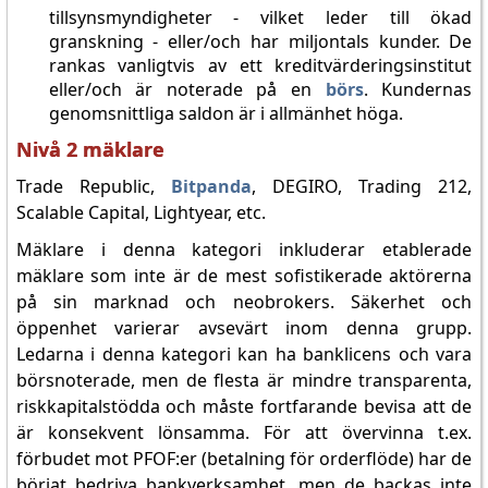
tillsynsmyndigheter - vilket leder till ökad
granskning - eller/och har miljontals kunder. De
rankas vanligtvis av ett kreditvärderingsinstitut
eller/och är noterade på en
börs
. Kundernas
genomsnittliga saldon är i allmänhet höga.
Nivå 2 mäklare
Trade Republic,
Bitpanda
, DEGIRO, Trading 212,
Scalable Capital, Lightyear, etc.
Mäklare i denna kategori inkluderar etablerade
mäklare som inte är de mest sofistikerade aktörerna
på sin marknad och neobrokers. Säkerhet och
öppenhet varierar avsevärt inom denna grupp.
Ledarna i denna kategori kan ha banklicens och vara
börsnoterade, men de flesta är mindre transparenta,
riskkapitalstödda och måste fortfarande bevisa att de
är konsekvent lönsamma. För att övervinna t.ex.
förbudet mot PFOF:er (betalning för orderflöde) har de
börjat bedriva bankverksamhet, men de backas inte