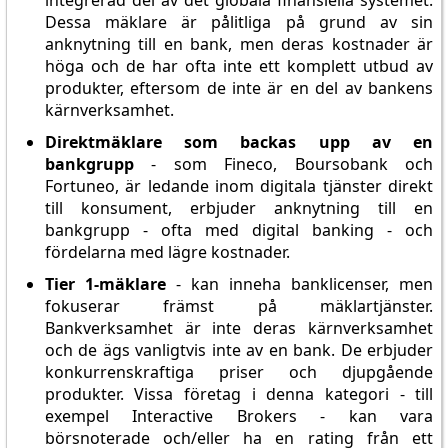
integrerad del av det globala finansiella systemet.
Dessa mäklare är pålitliga på grund av sin
anknytning till en bank, men deras kostnader är
höga och de har ofta inte ett komplett utbud av
produkter, eftersom de inte är en del av bankens
kärnverksamhet.
Direktmäklare som backas upp av en
bankgrupp
- som Fineco, Boursobank och
Fortuneo, är ledande inom digitala tjänster direkt
till konsument, erbjuder anknytning till en
bankgrupp - ofta med digital banking - och
fördelarna med lägre kostnader.
Tier 1-mäklare
- kan inneha banklicenser, men
fokuserar främst på mäklartjänster.
Bankverksamhet är inte deras kärnverksamhet
och de ägs vanligtvis inte av en bank. De erbjuder
konkurrenskraftiga priser och djupgående
produkter. Vissa företag i denna kategori - till
exempel Interactive Brokers - kan vara
börsnoterade och/eller ha en rating från ett