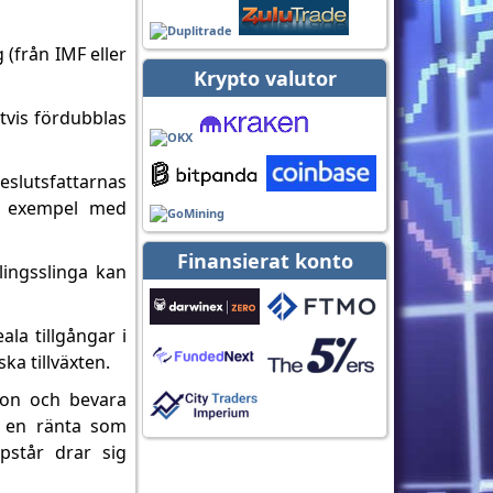
(från IMF eller
Krypto valutor
gtvis fördubblas
eslutsfattarnas
tt exempel med
Finansierat konto
lingsslinga kan
ala tillgångar i
ka tillväxten.
tion och bevara
d en ränta som
pstår drar sig