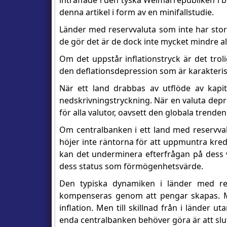
inträffade i den tyska Weimarrepubliken i bö
denna artikel i form av en minifallstudie.
Länder med reservvaluta som inte har stora
de gör det är de dock inte mycket mindre all
Om det uppstår inflationstryck är det tro
den deflationsdepression som är karakterist
När ett land drabbas av utflöde av kapita
nedskrivningstryckning. När en valuta deprec
för alla valutor, oavsett den globala trende
Om centralbanken i ett land med reservvalut
höjer inte räntorna för att uppmuntra kredi
kan det underminera efterfrågan på dess v
dess status som förmögenhetsvärde.
Den typiska dynamiken i länder med res
kompenseras genom att pengar skapas. Men
inflation. Men till skillnad från i länder ut
enda centralbanken behöver göra är att slut