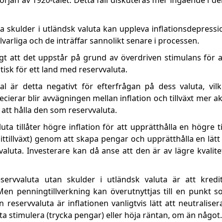
rjan av 1920-talet. Detta fall diskuteras mer ingående i de
 skulder i utländsk valuta kan uppleva inflationsdepressi
varliga och de inträffar sannolikt senare i processen.
ligt att det uppstår på grund av överdriven stimulans för
isk för ett land med reservvaluta.
l är detta negativt för efterfrågan på dess valuta, vilke
ierar blir avvägningen mellan inflation och tillväxt mer ak
n att hålla den som reservvaluta.
a tillåter högre inflation för att upprätthålla en högre ti
ttillväxt) genom att skapa pengar och upprätthålla en lätt
aluta. Investerare kan då anse att den är av lägre kvalit
ervvaluta utan skulder i utländsk valuta är att kredi
 penningtillverkning kan överutnyttjas till en punkt so
an reservvaluta är inflationen vanligtvis lätt att neutralise
a stimulera (trycka pengar) eller höja räntan, om än något.