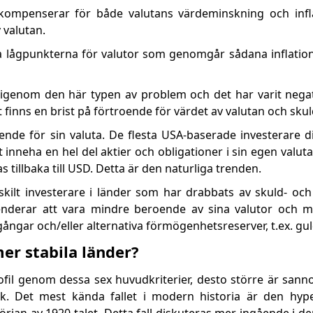
kompenserar för både valutans värdeminskning och infla
 valutan.
iera lågpunkterna för valutor som genomgår sådana inflation
å igenom den här typen av problem och det har varit negat
et finns en brist på förtroende för värdet av valutan och sku
ende för sin valuta. De flesta USA-baserade investerare div
t inneha en hel del aktier och obligationer i sin egen valuta
 tillbaka till USD. Detta är den naturliga trenden.
rskilt investerare i länder som har drabbats av skuld- oc
 tenderar att vara mindre beroende av sina valutor och m
gångar och/eller alternativa förmögenhetsreserver, t.ex. gul
er stabila länder?
ofil genom dessa sex huvudkriterier, desto större är sanno
sk. Det mest kända fallet i modern historia är den hyp