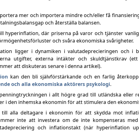
ortera mer och importera mindre och/eller få finansiering 
 betalningsbalansgap och återställa balansen.
ll hyperinflation, där priserna på varor och tjänster vanli
a förmögenhetsförluster och svåra ekonomiska svårigheter.
ation ligger i dynamiken i valutadeprecieringen och i b
rna utgifter, externa intäkter och skuldtjänstkrav (e
mer att diskuteras senare i denna artikel).
tion
kan den bli självförstärkande och en farlig återkopp
ende och alla ekonomiska aktörers psykologi
.
nningtryckningen i allt högre grad till utländska eller re
ster i den inhemska ekonomin för att stimulera den ekonomis
till alla deltagare i ekonomin för att skydda mot infla
kommer inte att investera om de inte kompenseras me
depreciering och inflationstakt (när hyperinflation up