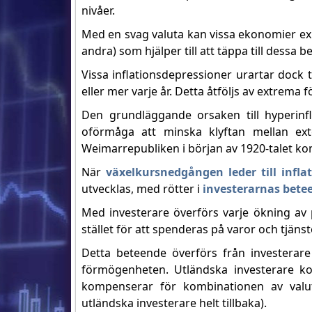
nivåer.
Med en svag valuta kan vissa ekonomier exp
andra) som hjälper till att täppa till dessa
Vissa inflationsdepressioner urartar dock ti
eller mer varje år. Detta åtföljs av extrem
Den grundläggande orsaken till hyperinfl
oförmåga att minska klyftan mellan exte
Weimarrepubliken i början av 1920-talet kom
När
växelkursnedgången leder till infla
utvecklas, med rötter i
investerarnas bete
Med investerare överförs varje ökning av pe
stället för att spenderas på varor och tjän
Detta beteende överförs från investerare 
förmögenheten. Utländska investerare 
kompenserar för kombinationen av valuta
utländska investerare helt tillbaka).