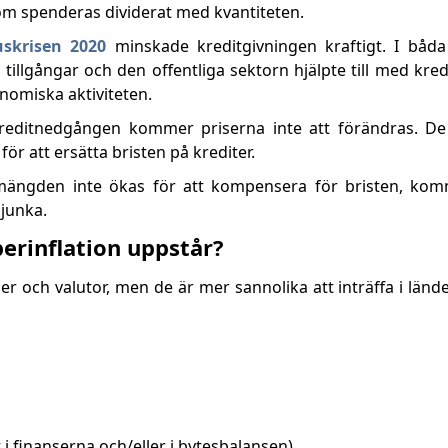
som spenderas dividerat med kvantiteten.
uskrisen 2020
minskade kreditgivningen kraftigt. I båd
a tillgångar och den offentliga sektorn hjälpte till med kre
onomiska aktiviteten.
ditnedgången kommer priserna inte att förändras. De
r att ersätta bristen på krediter.
ängden inte ökas för att kompensera för bristen, kom
junka.
perinflation uppstår?
der och valutor, men de är mer sannolika att inträffa i län
i finanserna och/eller i bytesbalansen).