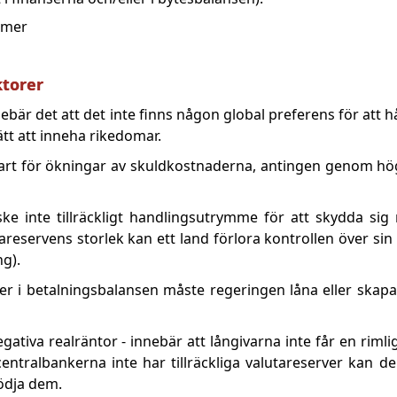
ermer
ktorer
ebär det att det inte finns någon global preferens för att hå
sätt att inneha rikedomar.
bart för ökningar av skuldkostnaderna, antingen genom hög
ke inte tillräckligt handlingsutrymme för att skydda sig
areservens storlek kan ett land förlora kontrollen över sin 
ng).
er i betalningsbalansen måste regeringen låna eller skapa
gativa realräntor - innebär att långivarna inte får en rimli
entralbankerna inte har tillräckliga valutareserver kan de
ödja dem.