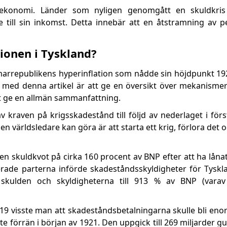
d ekonomi. Länder som nyligen genomgått en skuldkris 
e till sin inkomst. Detta innebär att en åtstramning av p
tionen i Tyskland?
marrepublikens hyperinflation som nådde sin höjdpunkt 192
et med denna artikel är att ge en översikt över mekanisme
tt ge en allmän sammanfattning.
 kraven på krigsskadestånd till följd av nederlaget i förs
en världsledare kan göra är att starta ett krig, förlora det 
 en skuldkvot på cirka 160 procent av BNP efter att ha låna
llierade parterna införde skadeståndsskyldigheter för Tyskl
 skulden och skyldigheterna till 913 % av BNP (vara
19 visste man att skadeståndsbetalningarna skulle bli eno
te förrän i början av 1921. Den uppgick till 269 miljarder 