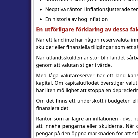
Negativa räntor i inflationsjusterade t
En historia av hög inflation
En utförligare förklaring av dessa fa
När ett land inte har någon reservvaluta inn
skulder eller finansiella tillgångar som ett 
När utlandsskulden är stor blir landet sår
genom att valutan stiger i värde.
Med låga valutareserver har ett land kans
kapital. Om kapitalutflödet överstiger valut
har liten möjlighet att stoppa en deprecieri
Om det finns ett underskott i budgeten ell
finansiera det.
Räntor som är lägre än inflationen - dvs. ne
att inneha pengarna eller skulderna. När c
pengar på den öppna marknaden för att st