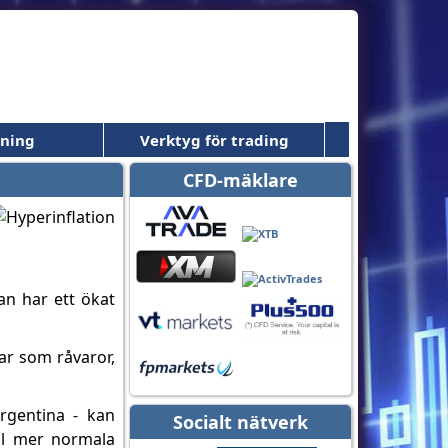
dning
Verktyg för trading
CFD-mäklare
an har ett ökat
gar som råvaror,
rgentina - kan
Socialt nätverk
ill mer normala