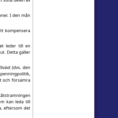
n sista delen av
oner. I den mån
 att kompensera
t leder till en
ut. Detta gäller
llväxt (dvs. den
 penningpolitik,
et och försämra
tåtstramningen
m kan leda till
ra, eftersom det