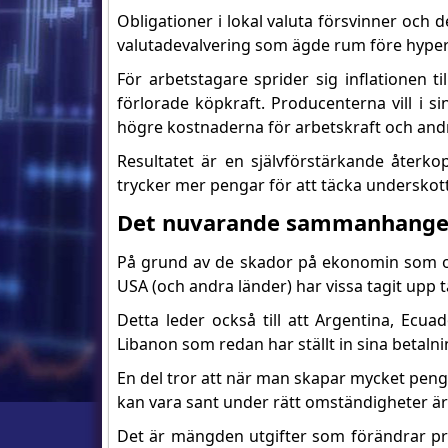
Obligationer i lokal valuta försvinner och 
valutadevalvering som ägde rum före hyperin
För arbetstagare sprider sig inflationen t
förlorade köpkraft. Producenterna vill i s
högre kostnaderna för arbetskraft och andr
Resultatet är en självförstärkande återkop
trycker mer pengar för att täcka underskott
Det nuvarande sammanhange
På grund av de skador på ekonomin som or
USA (och andra länder) har vissa tagit upp 
Detta leder också till att Argentina, Ecu
Libanon som redan har ställt in sina betalni
En del tror att när man skapar mycket pengar
kan vara sant under rätt omständigheter är
Det är mängden utgifter som förändrar pri