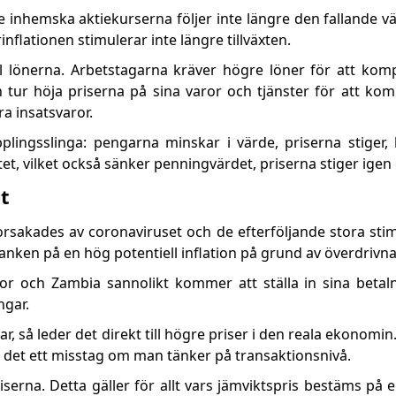
de inhemska aktiekurserna följer inte längre den fallande 
flationen stimulerar inte längre tillväxten.
ill lönerna. Arbetstagarna kräver högre löner för att kom
in tur höja priserna på sina varor och tjänster för att ko
a insatsvaror.
plingsslinga: pengarna minskar i värde, priserna stiger, 
et, vilket också sänker penningvärdet, priserna stiger igen 
t
sakades av coronaviruset och de efterföljande stora sti
tanken på en hög potentiell inflation på grund av överdrivna
ador och Zambia sannolikt kommer att ställa in sina betal
ngar.
, så leder det direkt till högre priser i den reala ekonomi
 det ett misstag om man tänker på transaktionsnivå.
serna. Detta gäller för allt vars jämviktspris bestäms på