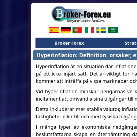
Broker Forex
Strat
Hyperinflation: Definition, orsaker,
Hyperinflation är en situation där inflation
på ett icke-linjärt sätt. Det är viktigt fö
kommer att inträffa på vissa marknader och 
Vid hyperinflation minskar pengarnas verk
incitament att omvandla sina tillgångar till m
Detta inkluderar mer stabila valutor, infla
fastigheter eller till och med fysiska tillg
I många typer av ekonomiska nedgångar s
beslutsfattarna skapa en återhämtning dä