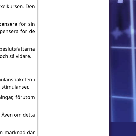
växelkursen. Den
pensera för sin
mpensera för de
beslutsfattarna
och så vidare.
mulanspaketen i
 stimulanser.
ningar, förutom
n. Även om detta
 en marknad där