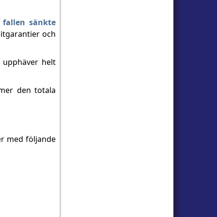
a
fallen sänkte
ditgarantier och
 upphäver helt
mer den totala
der med följande