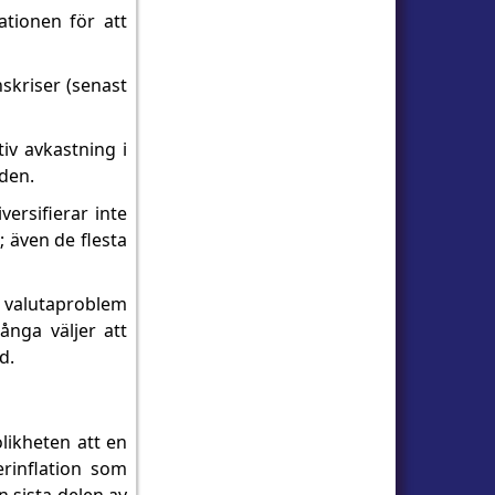
tionen för att
skriser (senast
iv avkastning i
lden.
ersifierar inte
; även de flesta
h valutaproblem
ånga väljer att
d.
likheten att en
erinflation som