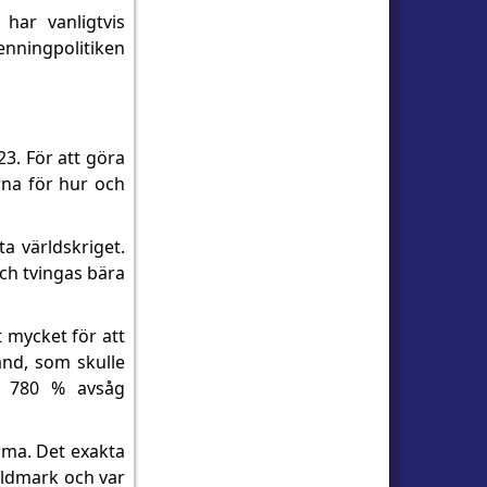
har vanligtvis
enningpolitiken
3. För att göra
rna för hur och
ta världskriget.
och tvingas bära
t mycket för att
and, som skulle
v 780 % avsåg
rma. Det exakta
guldmark och var