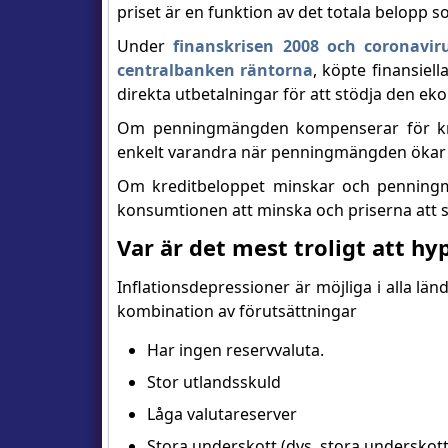
priset är en funktion av det totala belopp 
Under
finanskrisen 2008 och coronavir
centralbanken räntorna
, köpte finansiell
direkta utbetalningar för att stödja den ek
Om penningmängden kompenserar för kre
enkelt varandra när penningmängden ökar fö
Om kreditbeloppet minskar och penningm
konsumtionen att minska och priserna att s
Var är det mest troligt att hy
Inflationsdepressioner är möjliga i alla län
kombination av förutsättningar
Har ingen reservvaluta.
Stor utlandsskuld
Låga valutareserver
Stora underskott (dvs. stora underskott 