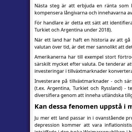
Nästa steg är att erbjuda en ränta som 
kompensera långivarna och innehavarna av
För handlare är detta ett sätt att identif
Turkiet och Argentina under 2018).
När ett land har haft en historia av att g
valutan över tid, är det mer sannolikt att d
Amerikanerna har till exempel stort förtro
särskilt mycket efter valuta. De tenderar at
investeringar i tillväxtmarknader konverteras
Investerare på tillväxtmarknader - och sä
(t.ex. Argentina, Turkiet och Ryssland) -
diversifiera genom att inneha utländska till
Kan dessa fenomen uppstå i m
Ju mer ett land passar in i ovanstående pr
depression kommer att vara inflationisti