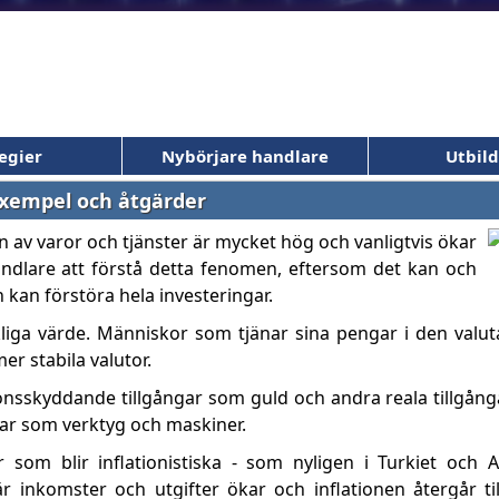
egier
Nybörjare handlare
Utbil
 exempel och åtgärder
en av varor och tjänster är mycket hög och vanligtvis ökar
r handlare att förstå detta fenomen, eftersom det kan och
kan förstöra hela investeringar.
liga värde. Människor som tjänar sina pengar i den valut
er stabila valutor.
tionsskyddande tillgångar som guld och andra reala tillgån
ångar som verktyg och maskiner.
om blir inflationistiska - som nyligen i Turkiet och A
r inkomster och utgifter ökar och inflationen återgår t