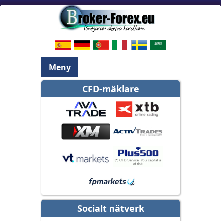
Meny
CFD-mäklare
Socialt nätverk