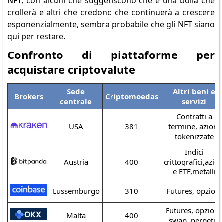
NFT, con alcuni che suggeriscono che è una bolla che
crollerà e altri che credono che continuerà a crescere
esponenzialmente, sembra probabile che gli NFT siano
qui per restare.
Confronto di piattaforme per
acquistare criptovalute
Sede
Altri beni e
Brokers
Criptomoedas
centrale
servizi
Contratti a
USA
381
termine, azioni
tokenizzate
Indici
Austria
400
crittografici,azion
e ETF,metalli
Lussemburgo
310
Futures, opzioni
Futures, opzioni
Malta
400
swap, perpetui