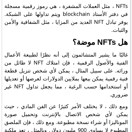
NFTs ، مثل العملات المشفرة ، هي رموز رقمية مسجلة
في دفتر الأستاذ blockchain ويتم تداولها على الشبكة.
يوفر تبادل NFT العديد من المزايا ، مثل الشفافية والأمن
والثبات.
هل NFTs موضة؟
غالبًا ما يشير المتشائمون إلى أنه نظرًا لطبيعة الأعمال
الفنية والأصول الرقمية ، فإن امتلاك NFT لا طائل من
ورائه. على سبيل المثال ، يمكن لأي شخص تنزيل قطعة
فنية رقمية يمكن بيعها بملايين الدولارات لعرضها أو تعديلها
أو استخدامها حسب الرغبة ، مما يجعل تداول NFT غير
ضروري.
ومع ذلك ، لا يختلف الأمر كثيرًا عن الفن المادي ، حيث
يمكن لأي شخص الاتصال بالإنترنت وتحميل صورة
الموناليزا أو شراء نسخة مطبوعة. ومع ذلك ، فإن الملصق
المطبوع لا يساوي 900 مليون دولار. وبالمثل ، تعد ملكية