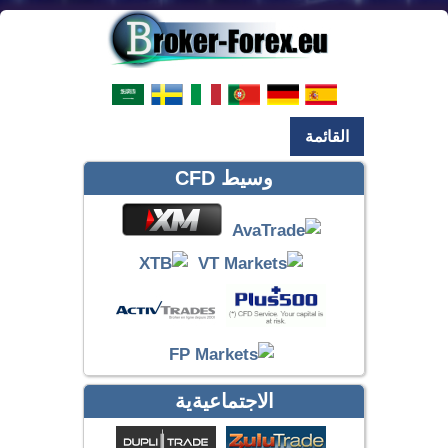
القائمة
وسيط CFD
الاجتماعيةية