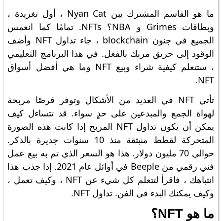
ما هو القاسم المشترك بين Nyan Cat ، أول تغريدة ،
وبطاقات Grimes و NBA؟ NFTs. تمامًا كما انغمس
الجميع في جنون blockchain ، جاء تداول NFT وأضف
الوقود إلى حريق مربك بالفعل. في هذا البرنامج التعليمي
، ستتعلم كيفية شراء وبيع NFT وما هي أفضل أسواق
NFT.
تأتي NFT في العديد من الأشكال وتوفر فرصًا مربحة
لهواة الجمع والمبدعين على حدٍ سواء. قد تتساءل كيف
يمكن أن يكون تداول NFT المربح إذا كانت هذه الصورة
المتحركة لقطط منبثقة منذ 10 سنوات جديرة بالذكر.
حوالي 70 مليون دولار. هذا هو السعر الذي تم به بيع عمل
فني رقمي من Beeple في أوائل عام 2021. إذا جذب هذا
انتباهك ، فاقرأ لتتعلم كل شيء عن NFT ، وكيف تعمل ،
وكيف يمكنك البدء في الفن. تداول NFT.
ما هو NFT؟