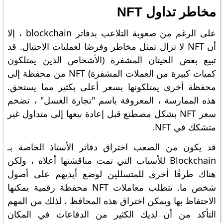
مخاطر تداول NFT
على الرغم من صعوبة التلاعب بدفاتر blockchain ، إلا
أن NFT لا تزال تمثل مخاطر وفرصًا لعمليات الاحتيال. قد
تبيع بعض الحيتان المشفرة (الأشخاص الذين يمتلكون
كميات كبيرة من العملات المشفرة) NFT من محفظة إلى
محفظة أخرى يمتلكونها بسعر أعلى بكثير مما يستحق.
هذه الممارسة ، المعروفة باسم "تجارة الغسل" ، تضخم
سعر NFT بشكل مصطنع قبل إعادة بيعها إلى متداول غير
متشكك في NFT.
قد يكون من الصعب اختراق دفاتر الأستاذ الخاصة بـ
Blockchain للأسباب التي تمت مناقشتها أعلاه ، ولكن
هناك طرقًا أخرى للمتسللين لوضع أيديهم على أصول
شخص ما. تتطلب معاملات NFT محفظة رقمية يمكنها
الاحتفاظ بها ويمكن اختراق هذه المحافظ ، لذلك من المهم
التأكد من أن لديك الكثير من الدفاعات في المكان