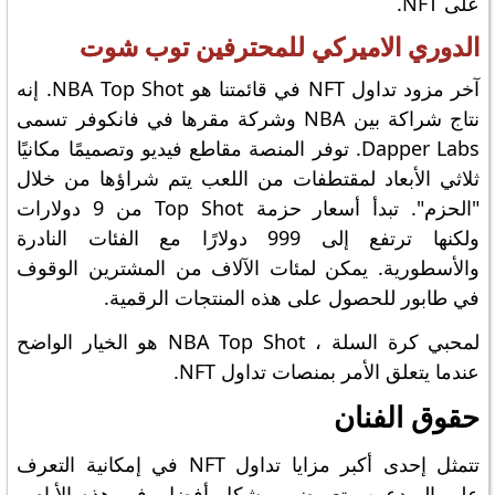
على NFT.
الدوري الاميركي للمحترفين توب شوت
آخر مزود تداول NFT في قائمتنا هو NBA Top Shot. إنه
نتاج شراكة بين NBA وشركة مقرها في فانكوفر تسمى
Dapper Labs. توفر المنصة مقاطع فيديو وتصميمًا مكانيًا
ثلاثي الأبعاد لمقتطفات من اللعب يتم شراؤها من خلال
"الحزم". تبدأ أسعار حزمة Top Shot من 9 دولارات
ولكنها ترتفع إلى 999 دولارًا مع الفئات النادرة
والأسطورية. يمكن لمئات الآلاف من المشترين الوقوف
في طابور للحصول على هذه المنتجات الرقمية.
لمحبي كرة السلة ، NBA Top Shot هو الخيار الواضح
عندما يتعلق الأمر بمنصات تداول NFT.
حقوق الفنان
تتمثل إحدى أكبر مزايا تداول NFT في إمكانية التعرف
على المبدعين وتعويضهم بشكل أفضل. في هذه الأيام ،