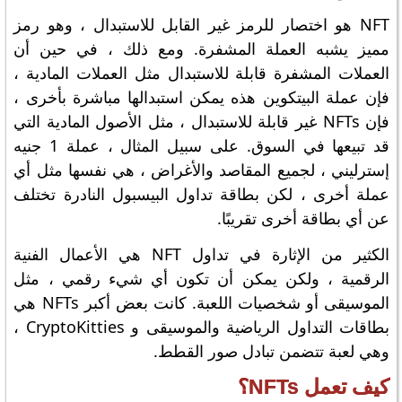
NFT هو اختصار للرمز غير القابل للاستبدال ، وهو رمز
مميز يشبه العملة المشفرة. ومع ذلك ، في حين أن
العملات المشفرة قابلة للاستبدال مثل العملات المادية ،
فإن عملة البيتكوين هذه يمكن استبدالها مباشرة بأخرى ،
فإن NFTs غير قابلة للاستبدال ، مثل الأصول المادية التي
قد تبيعها في السوق. على سبيل المثال ، عملة 1 جنيه
إسترليني ، لجميع المقاصد والأغراض ، هي نفسها مثل أي
عملة أخرى ، لكن بطاقة تداول البيسبول النادرة تختلف
عن أي بطاقة أخرى تقريبًا.
الكثير من الإثارة في تداول NFT هي الأعمال الفنية
الرقمية ، ولكن يمكن أن تكون أي شيء رقمي ، مثل
الموسيقى أو شخصيات اللعبة. كانت بعض أكبر NFTs هي
بطاقات التداول الرياضية والموسيقى و CryptoKitties ،
وهي لعبة تتضمن تبادل صور القطط.
كيف تعمل NFTs؟