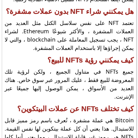
هل يمكنني شراء NFT بدون عملات مشفرة؟
تعتمد NFT على نفس سلاسل الكتل مثل العديد من
العملات المشفرة ، والأكثر شيوعًا Ethereum. لشراء
NFT ، يجب تسجيل المعاملة على blockchain ، والتي لا
يمكن إجراؤها إلا باستخدام العملات المشفرة.
كيف يمكنني رؤية NFTs للبيع؟
جميع NFTs في متناول الجميع ، ولكن لرؤية تلك
المعروضة للبيع فقط ، عليك المرور عبر سوق خاص. هناك
العديد من الأسواق ، يمكن الوصول إليها جميعًا عبر
الإنترنت.
كيف تختلف NFTs عن عملات البيتكوين؟
Bitcoin هي عملة مشفرة ، تُعرف باسم رمز مميز قابل
للاستبدال. هذا يعني أن كل عملة بيتكوين لها نفس القيمة.
NFTs هي رموز غير قابلة للاستبدال ، مما يعني أنها كلها