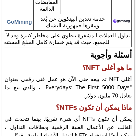
المقايضات
الدائمة
خدمة تعدين البيتكوين عن بُعد
GoMining
ومقرها جمهورية التشيك
تداول العملات المشفرة ينطوي على مخاطر كبيرة وقد لا يكو
للجميع، حيث قد يتم خسارة كامل المبلغ المستثمر.
أسئلة وأجوبة
ما هو أغلى NFT؟
أغلى NFT تم بيعه حتى الآن هو عمل فني رقمي بعنوان
"Everydays: The First 5000 Days" ، والذي بيع بما
يعادل 70 مليون دولار.
ماذا يمكن أن تكون NTFs؟
يمكن أن تكون NFTs أي شيء تقريبًا. بينما نتحدث في
الغالب عن الأعمال الفنية الرقمية وبطاقات التداول ،
يمكن أيضًا استخدام NFTs لتمثيل الأشياء المادية رقميًا.