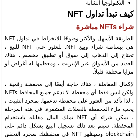
التكنولوجيا الشابة
كيف تبدأ تداول NFT
شراء NFTs مباشرة
الطريقة الأسهل والأكثر وضوحًا للانخراط في تداول NFT
هي ببساطة شراء وبيع NFT. للعثور على NFT للبيع ،
تحتاج إلى الذهاب إلى سوق أو تطبيق مخصص. هناك
العديد من الأسواق عبر الإنترنت ، ومعظمها له أغراض أو
مزايا مختلفة قليلاً.
لإكمال المعاملة ، هناك حاجة أيضًا إلى محفظة رقمية ،
ولكن ليس فقط أي محفظة. لا تدعم جميع المحافظ NFTs
، لذا تأكد من العثور على محفظة تدعمها. بمجرد التثبيت ،
يجب ملء المحفظة بالعملات المشفرة. في هذه المرحلة
، يمكن شراء أي NFT تملك المال مقابله باستخدام
المحفظة. سيتم بعد ذلك تسجيل البيع بشكل دائم على
blockchain وسيظهر NFT في محفظتك بمجرد التحقق