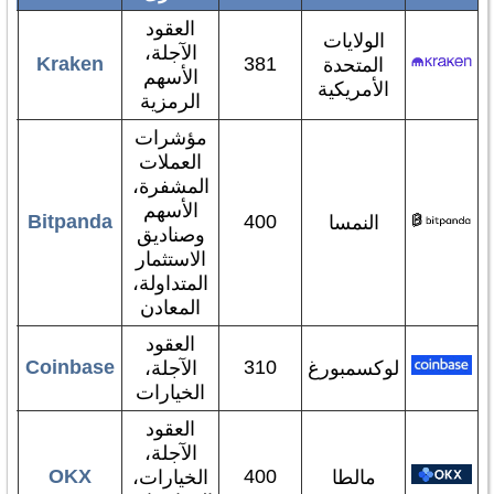
العقود
الولايات
الآجلة،
Kraken
381
المتحدة
الأسهم
الأمريكية
الرمزية
مؤشرات
العملات
المشفرة،
الأسهم
Bitpanda
400
النمسا
وصناديق
الاستثمار
المتداولة،
المعادن
العقود
Coinbase
310
لوكسمبورغ
الآجلة،
الخيارات
العقود
الآجلة،
OKX
400
مالطا
الخيارات،