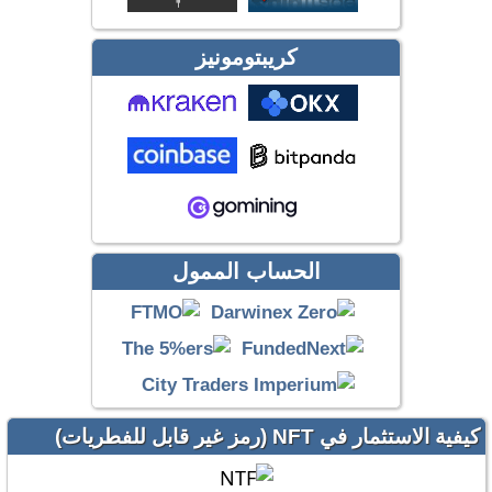
كريبتومونيز
الحساب الممول
كيفية الاستثمار في NFT (رمز غير قابل للفطريات)