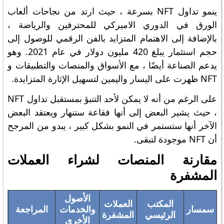
ينمو تداول NFT بسرعة ، حيث ارتد من نجاحات ألعاب
الورق في الدوري الاميركي للمحترفين والرياضة ،
بالإضافة إلى الاهتمام المتزايد بالفن الرقمي للوصول إلى
حجم استثمار يبلغ 420 مليون دولار في عام 2021. وهو
يدعم الصناعة أيضًا ، مع الأسواق والمنصات والتطبيقات و
NFT ظهرت على اليسار واليمين لتسهيل الإثارة المتزايدة.
على الرغم من أنه لا يمكن لأحد التنبؤ بمستقبل تداول NFT
، حيث يشير البعض إلى أنها فقاعة ستنهار ويعتقد البعض
الآخر أنها ستستمر في النمو بشكل كبير ، يبدو من المرجح
أن NFT موجودة لتبقى.
مقارنة المنصات لشراء العملات
المشفرة
الأصول
المكتب
العملات
سمسار
والخدمات
المراجعة
ف
الرئيسي
المشفرة
الأخرى