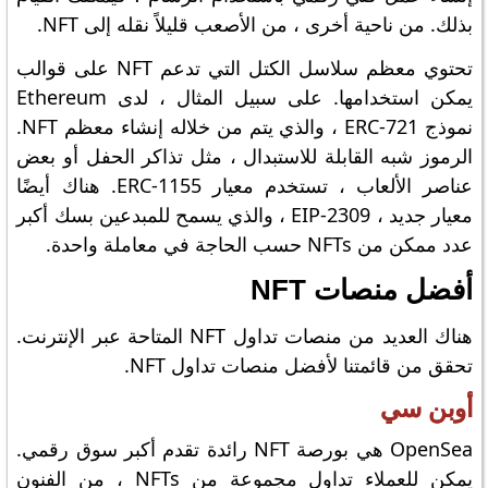
بذلك. من ناحية أخرى ، من الأصعب قليلاً نقله إلى NFT.
تحتوي معظم سلاسل الكتل التي تدعم NFT على قوالب
يمكن استخدامها. على سبيل المثال ، لدى Ethereum
نموذج ERC-721 ، والذي يتم من خلاله إنشاء معظم NFT.
الرموز شبه القابلة للاستبدال ، مثل تذاكر الحفل أو بعض
عناصر الألعاب ، تستخدم معيار ERC-1155. هناك أيضًا
معيار جديد ، EIP-2309 ، والذي يسمح للمبدعين بسك أكبر
عدد ممكن من NFTs حسب الحاجة في معاملة واحدة.
أفضل منصات NFT
هناك العديد من منصات تداول NFT المتاحة عبر الإنترنت.
تحقق من قائمتنا لأفضل منصات تداول NFT.
أوبن سي
OpenSea هي بورصة NFT رائدة تقدم أكبر سوق رقمي.
يمكن للعملاء تداول مجموعة من NFTs ، من الفنون