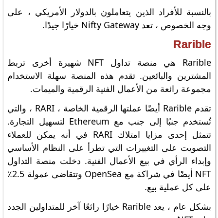
بالنسبة للأفراد الذين يتعاملون بالدولار الأمريكي ، على
وجه الخصوص ، تعد Nifty Gateway خيارًا جيدًا.
Rarible
Rarible هي منصة تداول NFT شهيرة أخرى تربط
المشترين والبائعين. تقدم هذه المنصة سهلة الاستخدام
مجموعة رائعة من الأعمال الفنية الرقمية والميمات.
تقدم Rarible أيضًا عملتها الرقمية الخاصة ، RARI ، والتي
تُستخدم جنبًا إلى جنب مع Ethereum لتسهيل التجارة.
تتمثل إحدى مزايا امتلاك RARI في أنه يمكن للعملاء
التصويت على التغييرات التي تطرأ على النظام الأساسي
وإبداء الرأي في بيع الأعمال الفنية. دخلت منصة التداول
NFT أيضًا في شراكة مع OpenSea وتتقاضى عمولة 2.5٪
على كل عملية بيع.
بشكل عام ، يعد Rarible خيارًا رائعًا آخر للمتداولين الجدد