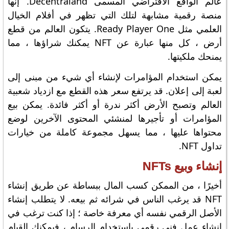
عالم الواقع الافتراضي المسمى Decentraland. إنها
منصة رقمية مشابهة لتلك التي تظهر في أفلام الخيال
العلمي مثل Ready Player One. يتكون العالم من قطع
أرض ، كل منها عبارة عن NFT يمكنك شراؤها ، مما
يمنحك ملكيتها.
يمكن استخدام المؤامرات لإنشاء أي شيء من مبنى إلى
لعبة إلى إعلان. قد يرتفع سعر هذه القطع مع ازدياد شعبية
العالم وتصبح الأرض أكثر ندرة أو أكثر فائدة. يمكن بيع
المؤامرات أو تأجيرها لمنشئي المحتوى الآخرين لوضع
محتواها عليها ، مما يسهل مجموعة كاملة من خيارات
تداول NFT.
إنشاء وبيع NFTs
أخيرًا ، من الممكن كسب المال ببساطة عن طريق إنشاء
NFT قد يرغب الناس في شرائه ثم بيعه. لا يتطلب إنشاء
الأصل الرقمي نفسه أي معرفة خاصة ؛ إذا كنت ترغب في
إنشاء عمل فني رقمي باستخدام الرسام ، فيمكنك القيام