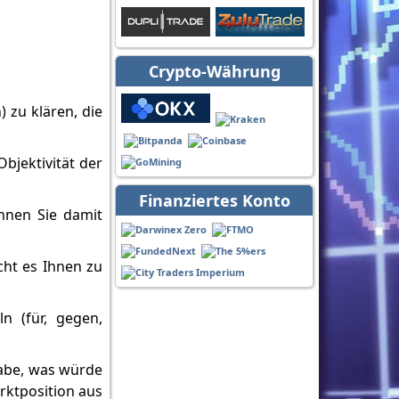
Crypto-Währung
 zu klären, die
Objektivität der
Finanziertes Konto
önnen Sie damit
cht es Ihnen zu
n (für, gegen,
 habe, was würde
rktposition aus