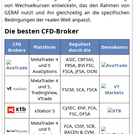
von Wechselkursen entwickeln, das den Rahmen von
GERAF nutzt und ihn gleichzeitig an die spezifischen
Bedingungen der realen Welt anpasst.
Die besten CFD-Broker
CFD
Reguliert
Plattform
Demokonto
Brokers
durch die
MetaTrader 4
ASIC, CBFSAI,
und 5
FRSA, BVI FSC,
AvaOptions
FSCA, JFSA, OCRI
MetaTrader 4
und 5,
FSCM, SCA, FSCA
TradingView,
VTrade
CySEC, KNF, FCA,
xStation 5
FSC, DFSA
MetaTrader 4
FCA, CSSF, SCB,
und 5
BACEN & CVM,