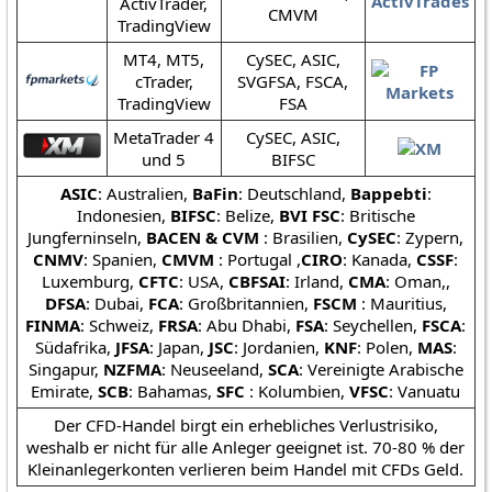
ActivTrader,
CMVM
TradingView
MT4, MT5,
CySEC, ASIC,
cTrader,
SVGFSA, FSCA,
TradingView
FSA
MetaTrader 4
CySEC, ASIC,
und 5
BIFSC
ASIC
: Australien,
BaFin
: Deutschland,
Bappebti
:
Indonesien,
BIFSC
: Belize,
BVI FSC
: Britische
Jungferninseln,
BACEN & CVM
: Brasilien,
CySEC
: Zypern,
CNMV
: Spanien,
CMVM
: Portugal ,
CIRO
: Kanada,
CSSF
:
Luxemburg,
CFTC
: USA,
CBFSAI
: Irland,
CMA
: Oman,,
DFSA
: Dubai,
FCA
: Großbritannien,
FSCM
: Mauritius,
FINMA
: Schweiz,
FRSA
: Abu Dhabi,
FSA
: Seychellen,
FSCA
:
Südafrika,
JFSA
: Japan,
JSC
: Jordanien,
KNF
: Polen,
MAS
:
Singapur,
NZFMA
: Neuseeland,
SCA
: Vereinigte Arabische
Emirate,
SCB
: Bahamas,
SFC
: Kolumbien,
VFSC
: Vanuatu
Der CFD-Handel birgt ein erhebliches Verlustrisiko,
weshalb er nicht für alle Anleger geeignet ist. 70-80 % der
Kleinanlegerkonten verlieren beim Handel mit CFDs Geld.