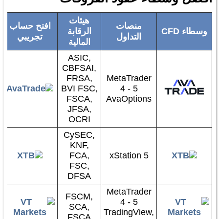
هيئات
منصات
افتح حساب
وسطاء CFD
الرقابة
التداول
تجريبي
المالية
ASIC,
CBFSAI,
FRSA,
MetaTrader
BVI FSC,
4 - 5
FSCA,
AvaOptions
JFSA,
OCRI
CySEC,
KNF,
FCA,
xStation 5
FSC,
DFSA
MetaTrader
FSCM,
4 - 5
SCA,
TradingView,
FSCA