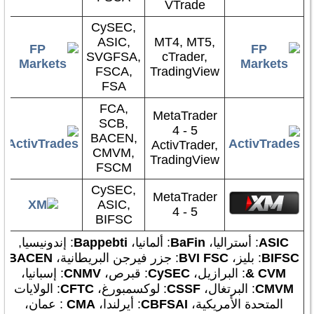
VTrade
CySEC,
ASIC,
MT4, MT5,
SVGFSA,
cTrader,
FSCA,
TradingView
FSA
FCA,
MetaTrader
SCB,
4 - 5
BACEN,
ActivTrader,
CMVM,
TradingView
FSCM
CySEC,
MetaTrader
ASIC,
4 - 5
BIFSC
ASIC
: أستراليا،
BaFin
: ألمانيا،
Bappebti
: إندونيسيا,
BIFSC
: بليز،
BVI FSC
: جزر فيرجن البريطانية،
BACEN
& CVM
: البرازيل،
CySEC
: قبرص،
CNMV
: إسبانيا،
CMVM
: البرتغال،
CSSF
: لوكسمبورغ،
CFTC
: الولايات
المتحدة الأمريكية،
CBFSAI
: أيرلندا،
CMA
: عمان،