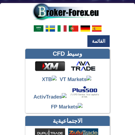
القائمة
وسيط CFD
الاجتماعيةية