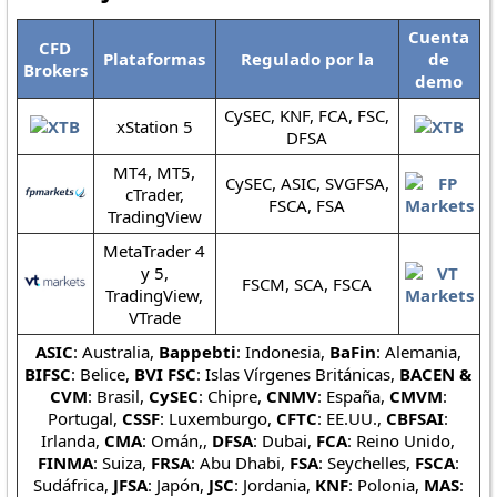
Cuenta
CFD
Plataformas
Regulado por la
de
Brokers
demo
CySEC, KNF, FCA, FSC,
xStation 5
DFSA
MT4, MT5,
CySEC, ASIC, SVGFSA,
cTrader,
FSCA, FSA
TradingView
MetaTrader 4
y 5,
FSCM, SCA, FSCA
TradingView,
VTrade
ASIC
: Australia,
Bappebti
: Indonesia,
BaFin
: Alemania,
BIFSC
: Belice,
BVI FSC
: Islas Vírgenes Británicas,
BACEN &
CVM
: Brasil,
CySEC
: Chipre,
CNMV
: España,
CMVM
:
Portugal,
CSSF
: Luxemburgo,
CFTC
: EE.UU.,
CBFSAI
:
Irlanda,
CMA
: Omán,,
DFSA
: Dubai,
FCA
: Reino Unido,
FINMA
: Suiza,
FRSA
: Abu Dhabi,
FSA
: Seychelles,
FSCA
:
Sudáfrica,
JFSA
: Japón,
JSC
: Jordania,
KNF
: Polonia,
MAS
: