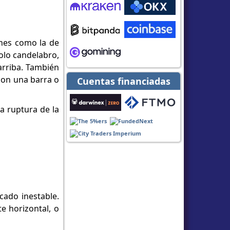
ones como la de
solo candelabro,
arriba. También
con una barra o
Cuentas financiadas
sa ruptura de la
cado inestable.
e horizontal, o