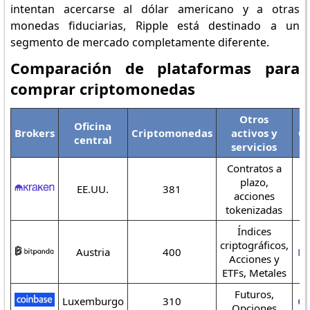
intentan acercarse al dólar americano y a otras
monedas fiduciarias, Ripple está destinado a un
segmento de mercado completamente diferente.
Comparación de plataformas para
comprar criptomonedas
Otros
Oficina
Brokers
Criptomonedas
activos y
Co
central
servicios
Contratos a
plazo,
EE.UU.
381
K
acciones
tokenizadas
Índices
criptográficos,
Austria
400
Bi
Acciones y
ETFs, Metales
Futuros,
Luxemburgo
310
Co
Opciones