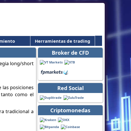
miento
Herramientas de trading
Broker de CFD
 las posiciones
Red Social
 tanto como el
Criptomonedas
a tradicional a