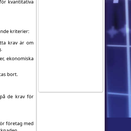
ör kvantitativa
de kriterier:
tta krav är om
.
ier, ekonomiska
as bort.
på de krav för
för företag med
arknaden.