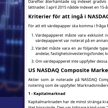
Därefter återhämtade sig indexet gradvis
lättnader. I april 2015 nådde indexet en 15-
Kriterier för att ingå i NASD
För att ett värdepapper ska komma i fråga 
Värdepapperet måste vara exklusivt 
värdepapperet var noterat på en annan 
Värdet måste vara en av följande typ
andelar, fastighetsinvesteringsfonder,
Om värdepapperet inte uppfyller dessa 
US NASDAQ Composite Market
Aktier som är noterade på NASDAQ Compos
notering som de uppfyller. Marknadsnivåern
1 - Kapitalmarknad
Kapitalmarknaden har de minst stränga kra
litet börsvärde. Den var tidigare känd som