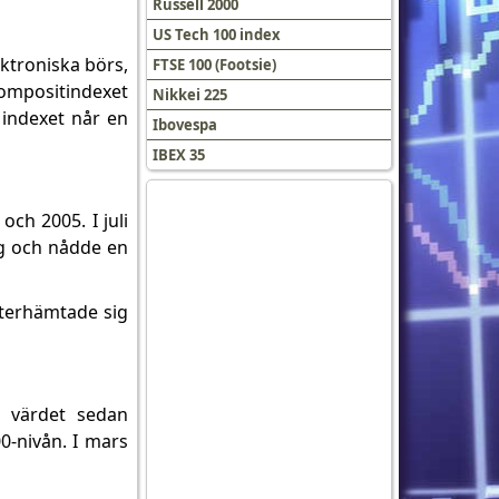
Russell 2000
US Tech 100 index
ktroniska börs,
FTSE 100 (Footsie)
Kompositindexet
Nikkei 225
 indexet når en
Ibovespa
IBEX 35
h 2005. I juli
ng och nådde en
 återhämtade sig
a värdet sedan
0-nivån. I mars