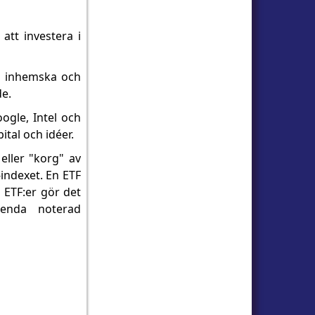
att investera i
ta inhemska och
de.
ogle, Intel och
tal och idéer.
eller "korg" av
-indexet. En ETF
 ETF:er gör det
 enda noterad