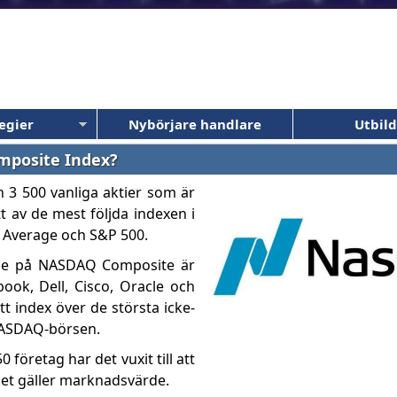
egier
Nybörjare handlare
Utbil
mposite Index?
 3 500 vanliga aktier som är
 av de mest följda indexen i
 Average och S&P 500.
ade på NASDAQ Composite är
book, Dell, Cisco, Oracle och
t index över de största icke-
NASDAQ-börsen.
öretag har det vuxit till att
det gäller marknadsvärde.