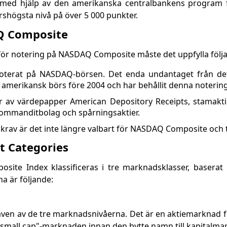
 med hjälp av den amerikanska centralbankens program f
årshögsta nivå på över 5 000 punkter.
AQ Composite
för notering på NASDAQ Composite måste det uppfylla följan
noterat på NASDAQ-börsen. Det enda undantaget från de
amerikansk börs före 2004 och har behållit denna notering
er av värdepapper American Depository Receipts, stamakt
 kommanditbolag och spårningsaktier.
krav är det inte längre valbart för NASDAQ Composite och t
 Categories
ite Index klassificeras i tre marknadsklasser, baserat 
a är följande:
ven av de tre marknadsnivåerna. Det är en aktiemarknad 
 "small cap"-marknaden innan den bytte namn till kapitalm