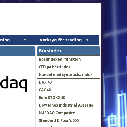
dning
Verktyg för trading
Börsindex
Börsindexen: funktion
CFD på börsindex
Handel med syntetiska index
DAX 40
CAC 40
Euro STOXX 50
Dow Jones Industrial Average
NASDAQ Composite
Standard & Poor's 500