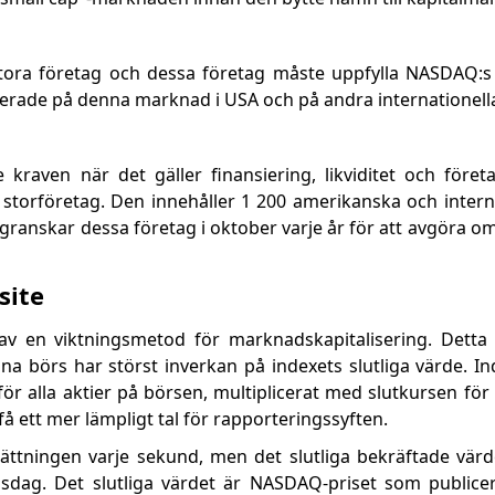
ra företag och dessa företag måste uppfylla NASDAQ:s l
oterade på denna marknad i USA och på andra internationella
kraven när det gäller finansiering, likviditet och föret
 storföretag. Den innehåller 1 200 amerikanska och internat
ranskar dessa företag i oktober varje år för att avgöra om
site
 en viktningsmetod för marknadskapitalisering. Detta 
a börs har störst inverkan på indexets slutliga värde. I
ör alla aktier på börsen, multiplicerat med slutkursen för 
å ett mer lämpligt tal för rapporteringssyften.
tningen varje sekund, men det slutliga bekräftade värde
lsdag. Det slutliga värdet är NASDAQ-priset som publicera