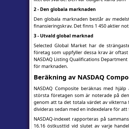
2 - Den globala marknaden
Den globala marknaden består av medelsto
finansieringskrav. Det finns 1 450 aktier n
3 - Utvald global marknad
Selected Global Market har de strängaste 
företag som uppfyller dessa krav är oftast
NASDAQ Listing Qualifications Department g
för marknaden.
Beräkning av NASDAQ Compo
NASDAQ Composite beräknas med hjälp av
största företagen som är noterade på denn
genom att ta det totala värdet av vikterna f
divideras sedan med en indexdelare för att f
NASDAQ-indexet rapporteras på sammansät
16.16 östkusttid vid slutet av varje hande