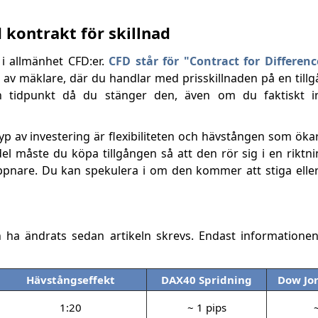
ontrakt för skillnad
i allmänhet CFD:er.
CFD står för "Contract for Differenc
 av mäklare, där du handlar med prisskillnaden på en till
 tidpunkt då du stänger den, även om du faktiskt i
p av investering är flexibiliteten och hävstången som öka
handel måste du köpa tillgången så att den rör sig i en rikt
ppnare. Du kan spekulera i om den kommer att stiga elle
n ha ändrats sedan artikeln skrevs. Endast informatione
Hävstångseffekt
DAX40 Spridning
Dow Jo
1:20
~ 1 pips