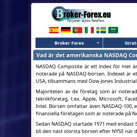
Broker Forex
Strat
Vad är det amerikanska NASDAQ Co
NASDAQ Composite är ett index för mer än
noterade på NASDAQ-börsen. Indexet är ett
USA, tillsammans med Dow Jones Industrial
Majoriteten av de företag som är noter
teknikföretag, t.ex. Apple, Microsoft, Face
Intel. Börsen omfattar även NASDAQ-100, et
finansiella företagen som är noterade på 
Sedan NASDAQ startade 1971 med endast 50 f
bli den näst största börsen efter NYSE när 