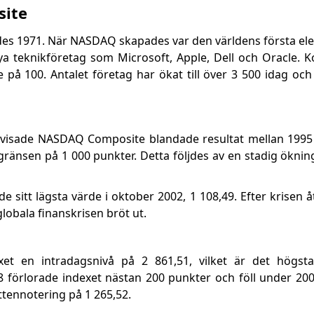
site
s 1971. När NASDAQ skapades var den världens första ele
 nya teknikföretag som Microsoft, Apple, Dell och Oracle. 
 på 100. Antalet företag har ökat till över 3 500 idag och
sade NASDAQ Composite blandade resultat mellan 1995 oc
gränsen på 1 000 punkter. Detta följdes av en stadig ökni
dde sitt lägsta värde i oktober 2002, 1 108,49. Efter krisen
globala finanskrisen bröt ut.
xet en intradagsnivå på 2 861,51, vilket är det högst
8 förlorade indexet nästan 200 punkter och föll under 200
ennotering på 1 265,52.