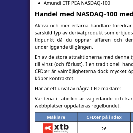
Amundi ETF PEA NASDAQ-100
Handel med NASDAQ-100 med k
Aktiva och mer erfarna handlare föredrar 
särskild typ av derivatprodukt som erbjuds
tidpunkt då du öppnar affären och den
underliggande tillgången.
En av de stora attraktionerna med denna ty
till vinst (och förlust). I en traditionell 
CFD:er är valmöjligheterna dock mycket ö
köper kontraktet.
Här är ett urval av några CFD-mäklare:
Värdena i tabellen är vägledande och ka
webbplatser uppdateras regelbundet.
Mäklare
CFD:er på index
26