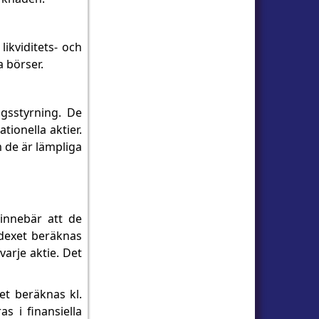
ikviditets- och
 börser.
agsstyrning. De
ionella aktier.
 de är lämpliga
innebär att de
ndexet beräknas
varje aktie. Det
t beräknas kl.
s i finansiella