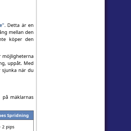
e"
. Detta är en
gång mellan den
nte köper den
r möjligheterna
ning, uppåt. Med
r sjunka när du
n på mäklarnas
nes Spridning
~ 2 pips