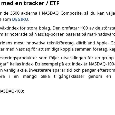
med en tracker / ETF
jer de 3500 aktierna i NASDAQ Composite, så du kan välja 
re som
DEGIRO
.
lväxtindex för stora bolag. Den omfattar 100 av de störs
 som är noterade på Nasdaq-börsen baserat på marknadsvär
rldens mest innovativa teknikföretag, däribland Apple, Go
ar med Nasdaq för att smidigt koppla samman företag, kapi
steringsprodukter som följer utvecklingen för en grupp 
orgar" kallas index. Ett exempel på ett index är NASDAQ-100
 vanlig aktie. Investerare sparar tid och pengar eftersom
stera i en mängd olika tillgångsklasser genom en
i NASDAQ-100: