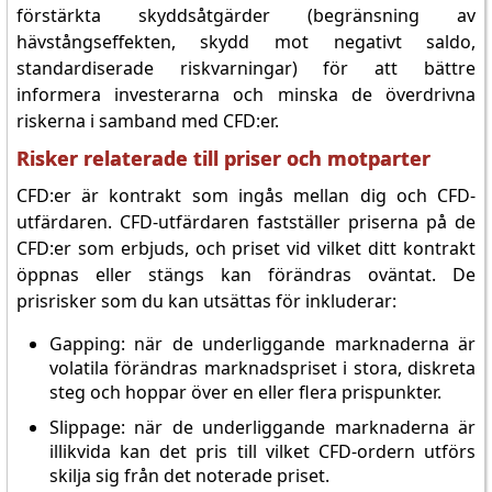
förstärkta skyddsåtgärder (begränsning av
hävstångseffekten, skydd mot negativt saldo,
standardiserade riskvarningar) för att bättre
informera investerarna och minska de överdrivna
riskerna i samband med CFD:er.
Risker relaterade till priser och motparter
CFD:er är kontrakt som ingås mellan dig och CFD-
utfärdaren. CFD-utfärdaren fastställer priserna på de
CFD:er som erbjuds, och priset vid vilket ditt kontrakt
öppnas eller stängs kan förändras oväntat. De
prisrisker som du kan utsättas för inkluderar:
Gapping: när de underliggande marknaderna är
volatila förändras marknadspriset i stora, diskreta
steg och hoppar över en eller flera prispunkter.
Slippage: när de underliggande marknaderna är
illikvida kan det pris till vilket CFD-ordern utförs
skilja sig från det noterade priset.