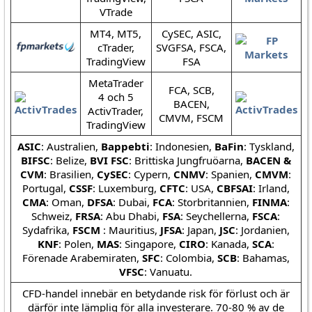
VTrade
MT4, MT5,
CySEC, ASIC,
cTrader,
SVGFSA, FSCA,
TradingView
FSA
MetaTrader
FCA, SCB,
4 och 5
BACEN,
ActivTrader,
CMVM, FSCM
TradingView
ASIC
: Australien,
Bappebti
: Indonesien,
BaFin
: Tyskland,
BIFSC
: Belize,
BVI FSC
: Brittiska Jungfruöarna,
BACEN &
CVM
: Brasilien,
CySEC
: Cypern,
CNMV
: Spanien,
CMVM
:
Portugal,
CSSF
: Luxemburg,
CFTC
: USA,
CBFSAI
: Irland,
CMA
: Oman,
DFSA
: Dubai,
FCA
: Storbritannien,
FINMA
:
Schweiz,
FRSA
: Abu Dhabi,
FSA
: Seychellerna,
FSCA
:
Sydafrika,
FSCM
: Mauritius,
JFSA
: Japan,
JSC
: Jordanien,
KNF
: Polen,
MAS
: Singapore,
CIRO
: Kanada,
SCA
:
Förenade Arabemiraten,
SFC
: Colombia,
SCB
: Bahamas,
VFSC
: Vanuatu.
CFD-handel innebär en betydande risk för förlust och är
därför inte lämplig för alla investerare. 70-80 % av de