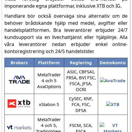
imponerande egna plattformar, inklusive XTB och IG.
Handlare bör också överväga sina alternativ om de
behöver brådskande hjälp med medel, avgifter eller
handelsplattformen. Bra leverantörer erbjuder 24/7
kundsupport via en livechattjänst eller hjälplinje. Alla
våra leverantörer nedan erbjuder enkel online-
kontoregistrering och 24/5 handelstider.
Brokers
Plattform
Reglering
Demokonto
ASIC, CBFSAI,
MetaTrader
FRSA, BVI FSC,
4 och 5
FSCA, JFSA,
AvaOptions
OCRI
CySEC, KNF,
xStation 5
FCA, FSC,
DFSA
MetaTrader
4 och 5,
FSCM, SCA,
TradingView,
FSCA