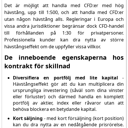
Det är möjligt att handla med CFD:er med hög
hävstång, upp till 1:500, och att handla med CFD:er
utan någon hävstång alls. Regleringar i Europa och
vissa andra jurisdiktioner begränsar dock CFD-handel
till förhållanden på 1:30 för privatpersoner.
Professionella kunder kan dra nytta av större
hävstångseffekt om de uppfyller vissa villkor.
De inneboende egenskaperna hos
kontrakt för skillnad
Diversifiera en portfölj med lite kapital
-
Hävstångseffekt gör att du kan multiplicera din
ursprungliga investering (såväl som dina vinster
eller förluster) och därmed handla en komplett
portfölj av aktier, index eller råvaror utan att
behöva blockera en betydande kapital.
Kort säljning
- med kort försäljning (kort position)
kan du dra nytta av en nedåtgående prisrörelse.