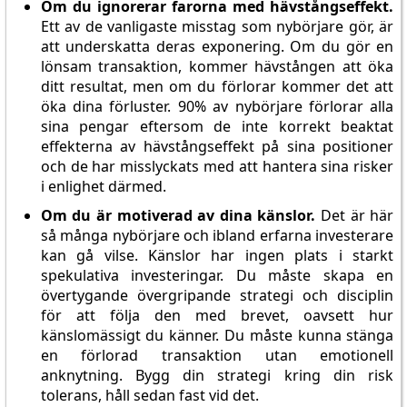
Om du ignorerar farorna med hävstångseffekt.
Ett av de vanligaste misstag som nybörjare gör, är
att underskatta deras exponering. Om du gör en
lönsam transaktion, kommer hävstången att öka
ditt resultat, men om du förlorar kommer det att
öka dina förluster. 90% av nybörjare förlorar alla
sina pengar eftersom de inte korrekt beaktat
effekterna av hävstångseffekt på sina positioner
och de har misslyckats med att hantera sina risker
i enlighet därmed.
Om du är motiverad av dina känslor.
Det är här
så många nybörjare och ibland erfarna investerare
kan gå vilse. Känslor har ingen plats i starkt
spekulativa investeringar. Du måste skapa en
övertygande övergripande strategi och disciplin
för att följa den med brevet, oavsett hur
känslomässigt du känner. Du måste kunna stänga
en förlorad transaktion utan emotionell
anknytning. Bygg din strategi kring din risk
tolerans, håll sedan fast vid det.