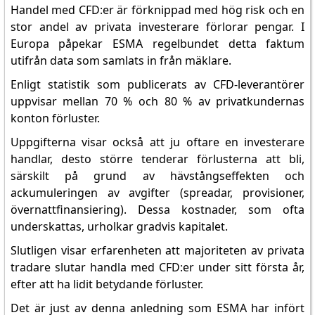
Handel med CFD:er är förknippad med hög risk och en
stor andel av privata investerare förlorar pengar. I
Europa påpekar ESMA regelbundet detta faktum
utifrån data som samlats in från mäklare.
Enligt statistik som publicerats av CFD-leverantörer
uppvisar mellan 70 % och 80 % av privatkundernas
konton förluster.
Uppgifterna visar också att ju oftare en investerare
handlar, desto större tenderar förlusterna att bli,
särskilt på grund av hävstångseffekten och
ackumuleringen av avgifter (spreadar, provisioner,
övernattfinansiering). Dessa kostnader, som ofta
underskattas, urholkar gradvis kapitalet.
Slutligen visar erfarenheten att majoriteten av privata
tradare slutar handla med CFD:er under sitt första år,
efter att ha lidit betydande förluster.
Det är just av denna anledning som ESMA har infört