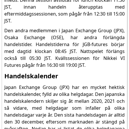
inleds. Denna session avslutas för lunch klockan 11:30
JST, innan handeln återupptas med
eftermiddagssessionen, som pågår från 12:30 till 15:00
JST.
Den andra medlemmen i Japan Exchange Group (JPX),
Osaka Exchange (OSE), har andra förlängda
handelstider. Handelstiderna för JGB-futures börjar
med dagtid klockan 08:45 JST. Nattspelet förlängs
också till 05:30 JST. Kvällssessionen för Nikkei VI
Futures pågår från 16:30 till 19:00 JST.
Handelskalender
Japan Exchange Group (JPX) har en mycket hektisk
handelskalender, fylld av olika helgdagar. Den japanska
handelskalendern skiljer sig åt mellan 2020, 2021 och
så vidare, med helgdagar som infaller på olika
handelsdagar varje år. Den sista handelsdagen är alltid
den 30 december, eftersom marknaden är stängd på
nyårsafton. Nedan har vi listat de olika helgdagarna