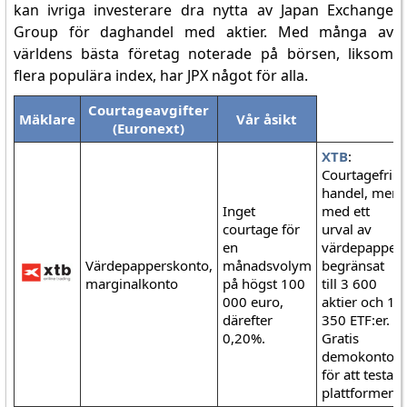
kan ivriga investerare dra nytta av Japan Exchange
Group för daghandel med aktier. Med många av
världens bästa företag noterade på börsen, liksom
flera populära index, har JPX något för alla.
Courtageavgifter
Mäklare
Vår åsikt
(Euronext)
XTB
:
Courtagefri
handel, men
Inget
med ett
courtage för
urval av
en
värdepapper
Värdepapperskonto,
månadsvolym
begränsat
marginalkonto
på högst 100
till 3 600
000 euro,
aktier och 1
därefter
350 ETF:er.
0,20%.
Gratis
demokonto
för att testa
plattformen.