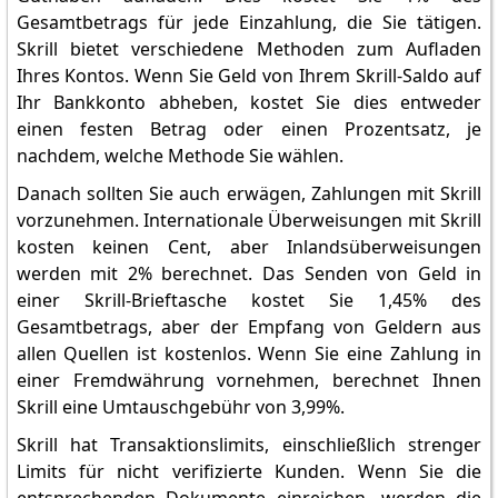
Gesamtbetrags für jede Einzahlung, die Sie tätigen.
Skrill bietet verschiedene Methoden zum Aufladen
Ihres Kontos. Wenn Sie Geld von Ihrem Skrill-Saldo auf
Ihr Bankkonto abheben, kostet Sie dies entweder
einen festen Betrag oder einen Prozentsatz, je
nachdem, welche Methode Sie wählen.
Danach sollten Sie auch erwägen, Zahlungen mit Skrill
vorzunehmen. Internationale Überweisungen mit Skrill
kosten keinen Cent, aber Inlandsüberweisungen
werden mit 2% berechnet. Das Senden von Geld in
einer Skrill-Brieftasche kostet Sie 1,45% des
Gesamtbetrags, aber der Empfang von Geldern aus
allen Quellen ist kostenlos. Wenn Sie eine Zahlung in
einer Fremdwährung vornehmen, berechnet Ihnen
Skrill eine Umtauschgebühr von 3,99%.
Skrill hat Transaktionslimits, einschließlich strenger
Limits für nicht verifizierte Kunden. Wenn Sie die