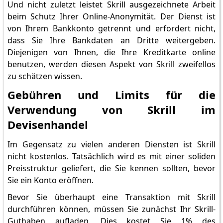
Und nicht zuletzt leistet Skrill ausgezeichnete Arbeit
beim Schutz Ihrer Online-Anonymität. Der Dienst ist
von Ihrem Bankkonto getrennt und erfordert nicht,
dass Sie Ihre Bankdaten an Dritte weitergeben.
Diejenigen von Ihnen, die Ihre Kreditkarte online
benutzen, werden diesen Aspekt von Skrill zweifellos
zu schätzen wissen.
Gebühren und Limits für die
Verwendung von Skrill im
Devisenhandel
Im Gegensatz zu vielen anderen Diensten ist Skrill
nicht kostenlos. Tatsächlich wird es mit einer soliden
Preisstruktur geliefert, die Sie kennen sollten, bevor
Sie ein Konto eröffnen.
Bevor Sie überhaupt eine Transaktion mit Skrill
durchführen können, müssen Sie zunächst Ihr Skrill-
Guthaben aufladen. Dies kostet Sie 1% des