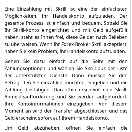
Eine Einzahlung mit Skrill ist eine der einfachsten
Möglichkeiten, Ihr Handelskonto aufzuladen. Der
gesamte Prozess ist einfach und bequem. Sobald Sie
Ihr Skrill-Konto eingerichtet und mit Geld aufgefüllt
haben, steht es Ihnen frei, diese Gelder nach Belieben
zu überweisen. Wenn Ihr Forex-Broker Skrill akzeptiert,
haben Sie kein Problem, Ihr Handelskonto aufzuladen.
Gehen Sie dazu einfach auf die Seite mit den
Zahlungsoptionen und wählen Sie Skrill aus der Liste
der unterstützten Dienste. Dann müssen Sie den
Betrag, den Sie einzahlen möchten, eingeben und die
Zahlung bestätigen. Daraufhin erscheint eine Skrill-
Anmeldeaufforderung und Sie werden aufgefordert,
Ihre Kontoinformationen einzugeben. Von diesem
Moment an wird der Transfer abgeschlossen und das
Geld erscheint sofort auf Ihrem Handelskonto.
Um Geld abzuheben, öffnen Sie einfach die